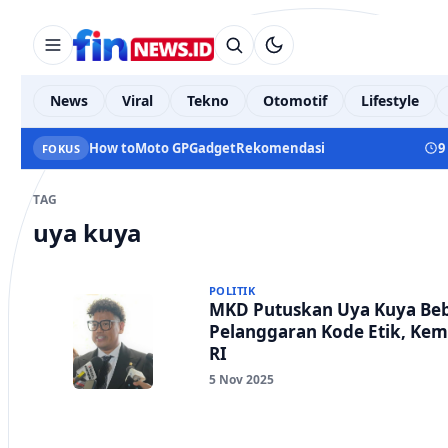
News
Viral
Tekno
Otomotif
Lifestyle
How to
Moto GP
Gadget
Rekomendasi
9
FOKUS
TAG
uya kuya
POLITIK
MKD Putuskan Uya Kuya Beb
Pelanggaran Kode Etik, Kemb
RI
5 Nov 2025