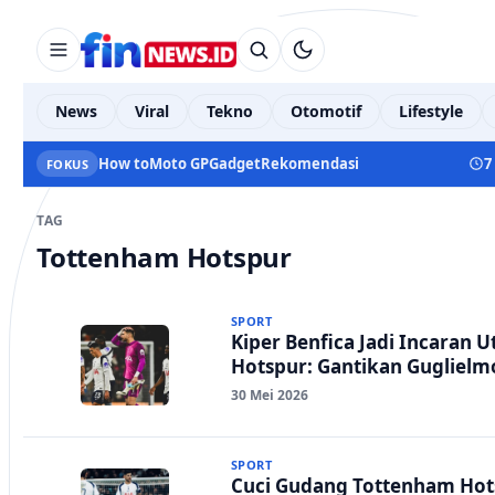
News
Viral
Tekno
Otomotif
Lifestyle
How to
Moto GP
Gadget
Rekomendasi
7
FOKUS
TAG
Tottenham Hotspur
SPORT
Kiper Benfica Jadi Incaran
Hotspur: Gantikan Guglielmo
30 Mei 2026
SPORT
Cuci Gudang Tottenham Hots