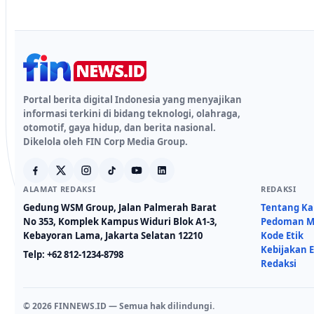
Portal berita digital Indonesia yang menyajikan
informasi terkini di bidang teknologi, olahraga,
otomotif, gaya hidup, dan berita nasional.
Dikelola oleh FIN Corp Media Group.
ALAMAT REDAKSI
REDAKSI
Gedung WSM Group, Jalan Palmerah Barat
Tentang K
No 353, Komplek Kampus Widuri Blok A1-3,
Pedoman Me
Kebayoran Lama, Jakarta Selatan 12210
Kode Etik
Kebijakan E
Telp:
+62 812-1234-8798
Redaksi
© 2026 FINNEWS.ID — Semua hak dilindungi.