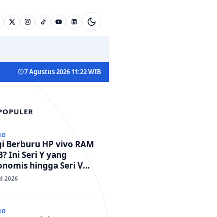
7 Agustus 2026 11:22 WIB
 POPULER
NO
gi Berburu HP vivo RAM
? Ini Seri Y yang
nomis hingga Seri V
standar Militer!
ul 2026
NO