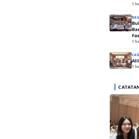
1 ha
RA
Bu
Ba
Fas
1 ha
CAT
Al
1 ha
CATATA