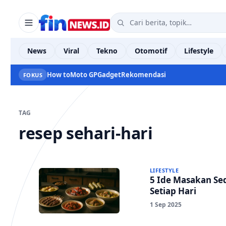
News
Viral
Tekno
Otomotif
Lifestyle
How to
Moto GP
Gadget
Rekomendasi
FOKUS
TAG
resep sehari-hari
LIFESTYLE
5 Ide Masakan Se
Setiap Hari
1 Sep 2025