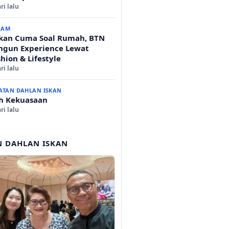
ri lalu
GAM
kan Cuma Soal Rumah, BTN
ngun Experience Lewat
hion & Lifestyle
ri lalu
ATAN DAHLAN ISKAN
ih Kekuasaan
ri lalu
N DAHLAN ISKAN