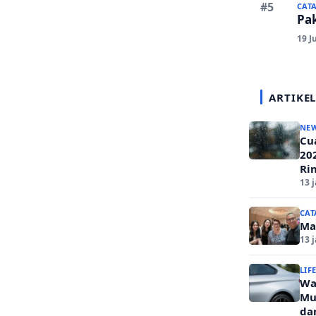
CAT
Pa
19 J
ARTIKEL
NE
Cua
20
Ri
13 
CAT
Ma
13 
LIF
Wa
Mu
da