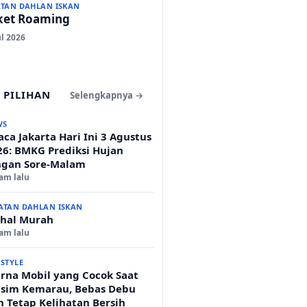
ATAN DAHLAN ISKAN
ket Roaming
ul 2026
 PILIHAN
Selengkapnya →
WS
ca Jakarta Hari Ini 3 Agustus
26: BMKG Prediksi Hujan
ngan Sore-Malam
jam lalu
ATAN DAHLAN ISKAN
hal Murah
jam lalu
ESTYLE
rna Mobil yang Cocok Saat
sim Kemarau, Bebas Debu
n Tetap Kelihatan Bersih