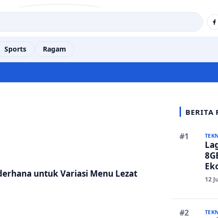
Sports
Ragam
BERITA
TEK
La
8GB
Eko
derhana untuk Variasi Menu Lezat
Ber
12 J
TEK