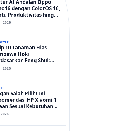
itur AI Andalan Oppo
no16 dengan ColorOS 16,
tu Produktivitas hingga
t Foto Lebih Praktis
ul 2026
STYLE
ip 10 Tanaman Hias
mbawa Hoki
dasarkan Feng Shui:
mah Adem dan Rezeki
ul 2026
car!
NO
gan Salah Pilih! Ini
komendasi HP Xiaomi 1
taan Sesuai Kebutuhan
da
l 2026