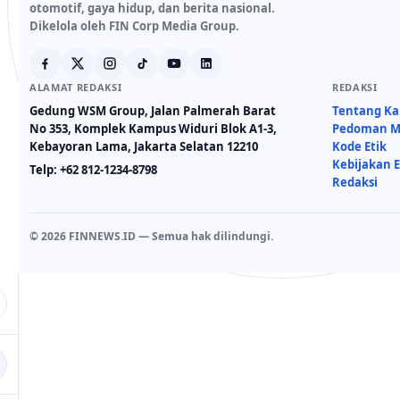
otomotif, gaya hidup, dan berita nasional.
Dikelola oleh FIN Corp Media Group.
ALAMAT REDAKSI
REDAKSI
Gedung WSM Group, Jalan Palmerah Barat
Tentang K
No 353, Komplek Kampus Widuri Blok A1-3,
Pedoman Me
Kebayoran Lama, Jakarta Selatan 12210
Kode Etik
Kebijakan E
Telp:
+62 812-1234-8798
Redaksi
© 2026 FINNEWS.ID — Semua hak dilindungi.