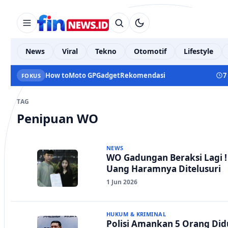
News
Viral
Tekno
Otomotif
Lifestyle
How to
Moto GP
Gadget
Rekomendasi
7
FOKUS
TAG
Penipuan WO
NEWS
WO Gadungan Beraksi Lagi 
Uang Haramnya Ditelusuri
1 Jun 2026
HUKUM & KRIMINAL
Polisi Amankan 5 Orang Did