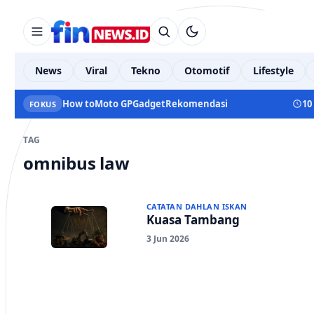
News
Viral
Tekno
Otomotif
Lifestyle
How to
Moto GP
Gadget
Rekomendasi
10
FOKUS
TAG
omnibus law
CATATAN DAHLAN ISKAN
Kuasa Tambang
3 Jun 2026