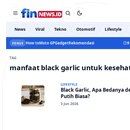
News
Viral
Tekno
Otomotif
Lifestyle
How to
Moto GP
Gadget
Rekomendasi
9
FOKUS
TAG
manfaat black garlic untuk keseha
LIFESTYLE
Black Garlic, Apa Bedanya 
Putih Biasa?
3 Jun 2026