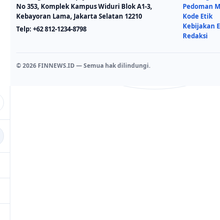
No 353, Komplek Kampus Widuri Blok A1-3,
Pedoman Me
Kebayoran Lama, Jakarta Selatan 12210
Kode Etik
Kebijakan E
Telp:
+62 812-1234-8798
Redaksi
© 2026 FINNEWS.ID — Semua hak dilindungi.