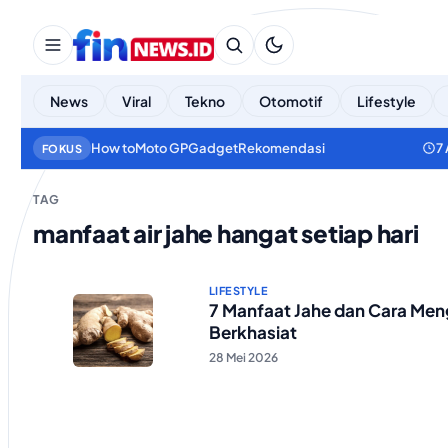
News
Viral
Tekno
Otomotif
Lifestyle
How to
Moto GP
Gadget
Rekomendasi
7
FOKUS
TAG
manfaat air jahe hangat setiap hari
LIFESTYLE
7 Manfaat Jahe dan Cara Me
Berkhasiat
28 Mei 2026