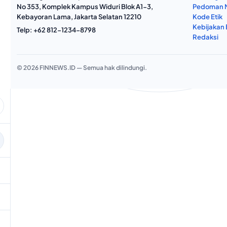
No 353, Komplek Kampus Widuri Blok A1-3,
Pedoman M
Kebayoran Lama, Jakarta Selatan 12210
Kode Etik
Kebijakan E
Telp:
+62 812-1234-8798
Redaksi
© 2026 FINNEWS.ID — Semua hak dilindungi.