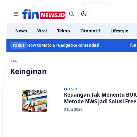
News
Viral
Tekno
Otomotif
Lifestyle
How to
Moto GP
Gadget
Rekomendasi
9
FOKUS
TAG
Keinginan
LIFESTYLE
Keuangan Tak Menentu BUK
Metode NWS jadi Solusi Free
3 Jun 2026