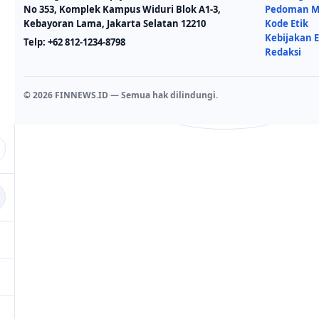
No 353, Komplek Kampus Widuri Blok A1-3,
Pedoman Me
Kebayoran Lama, Jakarta Selatan 12210
Kode Etik
Kebijakan E
Telp:
+62 812-1234-8798
Redaksi
© 2026 FINNEWS.ID — Semua hak dilindungi.