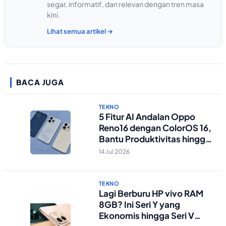
segar, informatif, dan relevan dengan tren masa
kini.
Lihat semua artikel →
BACA JUGA
TEKNO
5 Fitur AI Andalan Oppo
Reno16 dengan ColorOS 16,
Bantu Produktivitas hingga
Edit Foto Lebih Praktis
14 Jul 2026
TEKNO
Lagi Berburu HP vivo RAM
8GB? Ini Seri Y yang
Ekonomis hingga Seri V