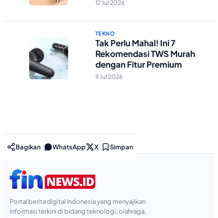
Berstandar Militer!
12 Jul 2026
TEKNO
Tak Perlu Mahal! Ini 7
Rekomendasi TWS Murah
dengan Fitur Premium
9 Jul 2026
Bagikan
WhatsApp
X
Simpan
Portal berita digital Indonesia yang menyajikan
informasi terkini di bidang teknologi, olahraga,