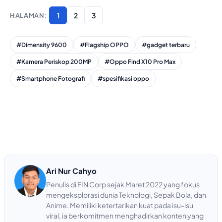
1
2
3
#Dimensity 9600
#Flagship OPPO
#gadget terbaru
#Kamera Periskop 200MP
#Oppo Find X10 Pro Max
#Smartphone Fotografi
#spesifikasi oppo
Ari Nur Cahyo
Penulis di FIN Corp sejak Maret 2022 yang fokus
mengeksplorasi dunia Teknologi, Sepak Bola, dan
Anime. Memiliki ketertarikan kuat pada isu-isu
viral, ia berkomitmen menghadirkan konten yang