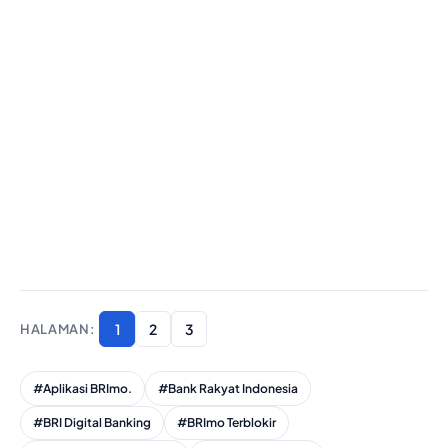
1
2
3
#Aplikasi BRImo.
#Bank Rakyat Indonesia
#BRI Digital Banking
#BRImo Terblokir