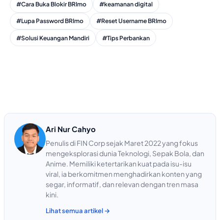
#Cara Buka Blokir BRImo
#keamanan digital
#Lupa Password BRImo
#Reset Username BRImo
#Solusi Keuangan Mandiri
#Tips Perbankan
Ari Nur Cahyo
Penulis di FIN Corp sejak Maret 2022 yang fokus
mengeksplorasi dunia Teknologi, Sepak Bola, dan
Anime. Memiliki ketertarikan kuat pada isu-isu
viral, ia berkomitmen menghadirkan konten yang
segar, informatif, dan relevan dengan tren masa
kini.
Lihat semua artikel →