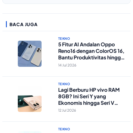
BACA JUGA
TEKNO
5 Fitur AI Andalan Oppo
Reno16 dengan ColorOS 16,
Bantu Produktivitas hingga
Edit Foto Lebih Praktis
14 Jul 2026
TEKNO
Lagi Berburu HP vivo RAM
8GB? Ini Seri Y yang
Ekonomis hingga Seri V
Berstandar Militer!
12 Jul 2026
TEKNO