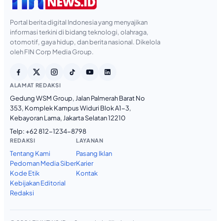
Portal berita digital Indonesia yang menyajikan
informasi terkini di bidang teknologi, olahraga,
otomotif, gaya hidup, dan berita nasional. Dikelola
oleh FIN Corp Media Group.
ALAMAT REDAKSI
Gedung WSM Group, Jalan Palmerah Barat No
353, Komplek Kampus Widuri Blok A1-3,
Kebayoran Lama, Jakarta Selatan 12210
Telp:
+62 812-1234-8798
REDAKSI
LAYANAN
Tentang Kami
Pasang Iklan
Pedoman Media Siber
Karier
Kode Etik
Kontak
Kebijakan Editorial
Redaksi