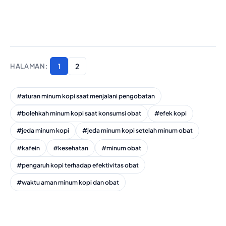
1
2
#aturan minum kopi saat menjalani pengobatan
#bolehkah minum kopi saat konsumsi obat
#efek kopi
#jeda minum kopi
#jeda minum kopi setelah minum obat
#kafein
#kesehatan
#minum obat
#pengaruh kopi terhadap efektivitas obat
#waktu aman minum kopi dan obat