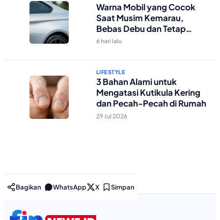
Warna Mobil yang Cocok
Saat Musim Kemarau,
Bebas Debu dan Tetap
Kelihatan Bersih
6 hari lalu
LIFESTYLE
3 Bahan Alami untuk
Mengatasi Kutikula Kering
dan Pecah-Pecah di Rumah
29 Jul 2026
Bagikan
WhatsApp
X
Simpan