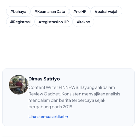
#bahaya
#Keamanan Data
#no HP
#pakai wajah
#Registrasi
#registrasi no HP
#tekno
Dimas Satriyo
Content Writer FINNEWS.ID yang ahli dalam
Review Gadget. Konsisten menyajikan analisis
mendalam dan berita terpercaya sejak
bergabung pada 2019.
Lihat semua artikel →