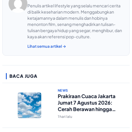
Penulis artikel lifestyle yang selalu mencari cerita
di balik keseharian modern. Menggabungkan
ketajamannya dalam menulis dan hobinya
menonton film, senang menghadirkan tulisan-
tulisan bergaya hidup yang segar, menghibur, dan
kaya akan referensi pop-culture.
Lihat semua artikel →
BACA JUGA
NEWS
Prakiraan Cuaca Jakarta
Jumat 7 Agustus 2026:
Cerah Berawan hingga
Malam
1 hari lalu