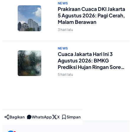
NEWS
Prakiraan Cuaca DKI Jakarta
5 Agustus 2026: Pagi Cerah,
Malam Berawan
3 hari lalu
NEWS
Cuaca Jakarta Hari Ini 3
Agustus 2026: BMKG
Prediksi Hujan Ringan Sore-
Malam
5 hari lalu
Bagikan
WhatsApp
X
Simpan