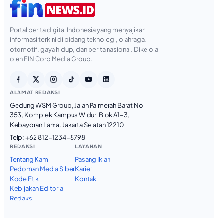
Portal berita digital Indonesia yang menyajikan
informasi terkini di bidang teknologi, olahraga,
otomotif, gaya hidup, dan berita nasional. Dikelola
oleh FIN Corp Media Group.
ALAMAT REDAKSI
Gedung WSM Group, Jalan Palmerah Barat No
353, Komplek Kampus Widuri Blok A1-3,
Kebayoran Lama, Jakarta Selatan 12210
Telp:
+62 812-1234-8798
REDAKSI
LAYANAN
Tentang Kami
Pasang Iklan
Pedoman Media Siber
Karier
Kode Etik
Kontak
Kebijakan Editorial
Redaksi