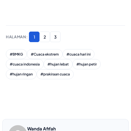
1
2
3
#BMKG
#Cuaca ekstrem
#cuaca hari ini
#cuaca indonesia
#hujan lebat
#hujan petir
#hujan ringan
#prakiraan cuaca
Wanda Afifah