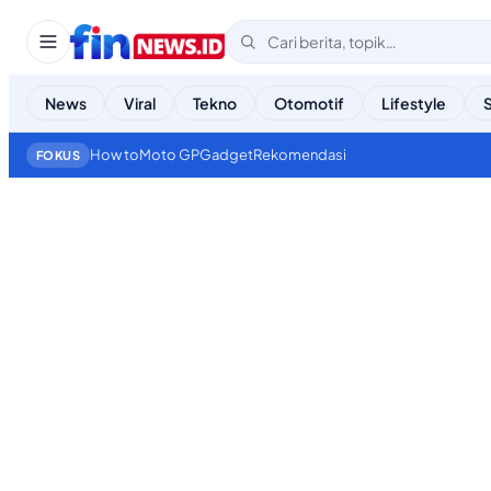
News
Viral
Tekno
Otomotif
Lifestyle
How to
Moto GP
Gadget
Rekomendasi
FOKUS