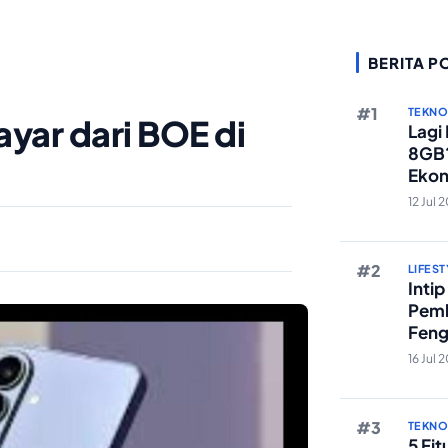
BERITA P
TEKN
yar dari BOE di
Lagi
8GB?
Ekon
Berst
12 Jul 
LIFEST
Inti
Pemb
Feng
Reze
16 Jul 
TEKN
5 Fi