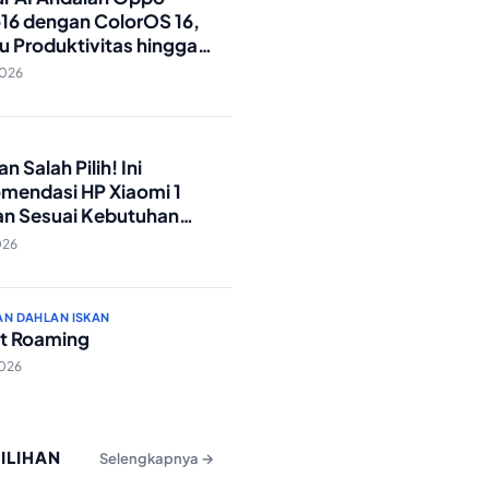
16 dengan ColorOS 16,
u Produktivitas hingga
Foto Lebih Praktis
2026
O
n Salah Pilih! Ini
mendasi HP Xiaomi 1
an Sesuai Kebutuhan
a
026
AN DAHLAN ISKAN
t Roaming
2026
PILIHAN
Selengkapnya →