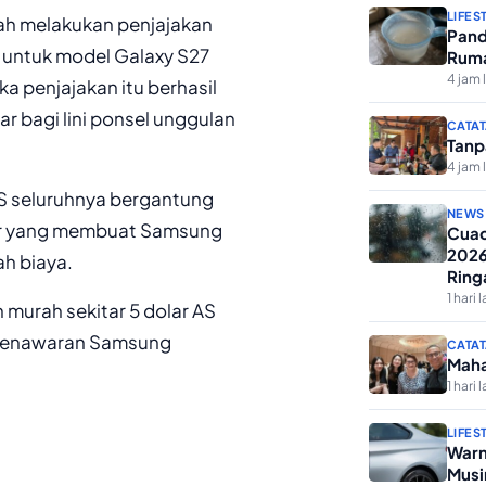
LIFES
ah melakukan penjajakan
Pand
untuk model Galaxy S27
Ruma
4 jam 
a penjajakan itu berhasil
r bagi lini ponsel unggulan
CATAT
Tanp
4 jam 
 S seluruhnya bergantung
NEWS
sar yang membuat Samsung
Cuac
2026
h biaya.
Ring
1 hari l
 murah sekitar 5 dolar AS
n penawaran Samsung
CATAT
Maha
1 hari l
LIFES
Warn
Musi