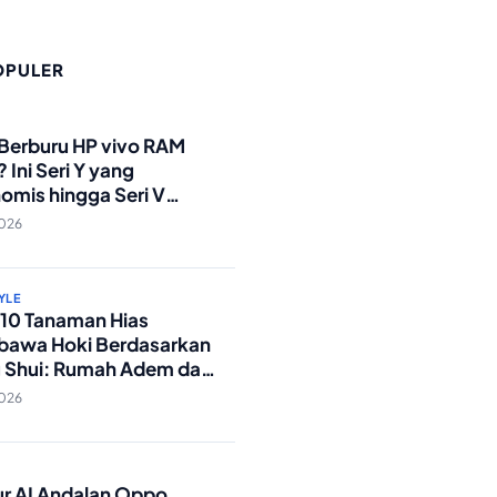
OPULER
O
 Berburu HP vivo RAM
 Ini Seri Y yang
omis hingga Seri V
andar Militer!
2026
YLE
p 10 Tanaman Hias
awa Hoki Berdasarkan
 Shui: Rumah Adem dan
ki Lancar!
2026
O
tur AI Andalan Oppo