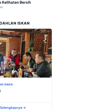
p Kelihatan Bersih
alu
 DAHLAN ISKAN
AN ISKAN
g
Selengkapnya →