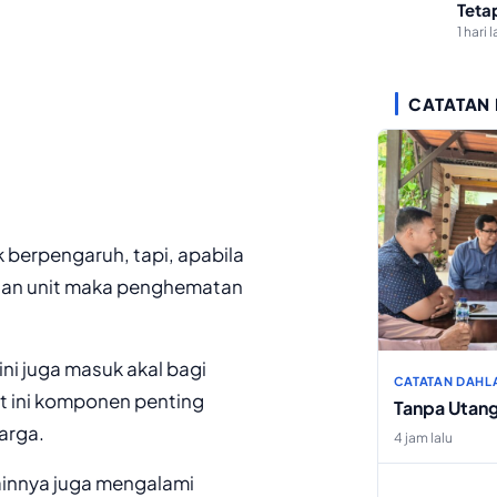
Teta
1 hari l
CATATAN
 berpengaruh, tapi, apabila
taan unit maka penghematan
i juga masuk akal bagi
CATATAN DAHL
t ini komponen penting
Tanpa Utan
arga.
4 jam lalu
ainnya juga mengalami