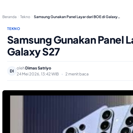
Beranda
Tekno
Samsung Gunakan Panel Layar dari BOE di Galaxy…
TEKNO
Samsung Gunakan Panel La
Galaxy S27
oleh
Dimas Satriyo
DI
24 Mei 2026, 13:42 WIB
•
2 menit baca