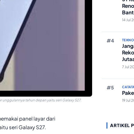
Reno
Bant
Edit 
14 Jul 
TEKN
Janga
Reko
Juta
And
7 Jul 2
CATAT
Pake
 unggulannya tahun depan yaitu seri Galaxy S27.
19 Jul 
makai panel layar dari
ARTIKEL 
tu seri Galaxy S27.