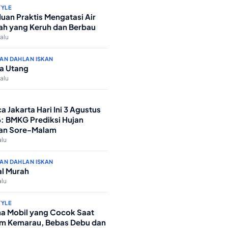
TYLE
uan Praktis Mengatasi Air
h yang Keruh dan Berbau
lalu
AN DAHLAN ISKAN
a Utang
lalu
a Jakarta Hari Ini 3 Agustus
: BMKG Prediksi Hujan
an Sore-Malam
alu
AN DAHLAN ISKAN
l Murah
alu
TYLE
a Mobil yang Cocok Saat
m Kemarau, Bebas Debu dan