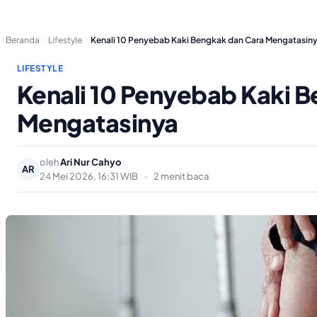
Beranda
Lifestyle
Kenali 10 Penyebab Kaki Bengkak dan Cara Mengatasin
LIFESTYLE
Kenali 10 Penyebab Kaki 
Mengatasinya
oleh
Ari Nur Cahyo
AR
24 Mei 2026, 16:31 WIB
•
2 menit baca