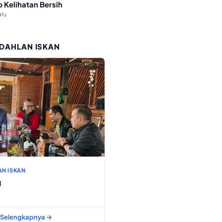
p Kelihatan Bersih
alu
 DAHLAN ISKAN
AN ISKAN
g
Selengkapnya →