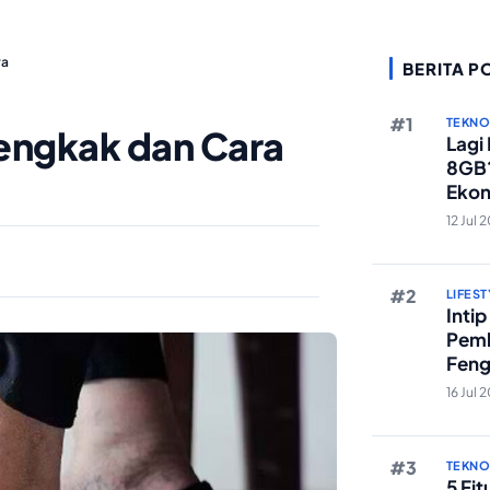
ya
BERITA P
TEKN
Bengkak dan Cara
Lagi
8GB?
Ekon
Berst
12 Jul 
LIFEST
Inti
Pemb
Feng
Reze
16 Jul 
TEKN
5 Fi