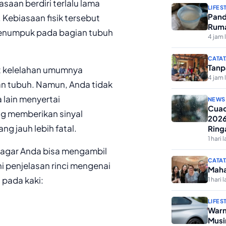
saan berdiri terlalu lama
LIFES
Pand
 Kebiasaan fisik tersebut
Ruma
menumpuk pada bagian tubuh
4 jam 
CATAT
Tanp
 kelelahan umumnya
4 jam 
an tubuh. Namun, Anda tidak
 lain menyertai
NEWS
Cuac
g memberikan sinyal
2026
 jauh lebih fatal.
Ring
1 hari l
 agar Anda bisa mengambil
CATAT
i penjelasan rinci mengenai
Maha
pada kaki:
1 hari l
LIFES
Warn
Musi