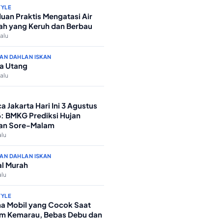
TYLE
uan Praktis Mengatasi Air
h yang Keruh dan Berbau
lalu
AN DAHLAN ISKAN
a Utang
lalu
a Jakarta Hari Ini 3 Agustus
: BMKG Prediksi Hujan
an Sore-Malam
alu
AN DAHLAN ISKAN
l Murah
alu
TYLE
a Mobil yang Cocok Saat
m Kemarau, Bebas Debu dan