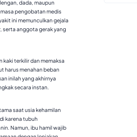
 lengan, dada, maupun
ni masa pengobatan medis
akit ini memunculkan gejala
, serta anggota gerak yang
kaki terkilir dan memaksa
but harus menahan beban
an inilah yang akhirnya
kak secara instan.
tama saat usia kehamilan
adi karena tubuh
nin. Namun, ibu hamil wajib
samaan dengan lonjakan