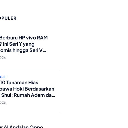
OPULER
O
 Berburu HP vivo RAM
 Ini Seri Y yang
omis hingga Seri V
andar Militer!
2026
YLE
p 10 Tanaman Hias
awa Hoki Berdasarkan
 Shui: Rumah Adem dan
ki Lancar!
2026
O
tur AI Andalan Oppo