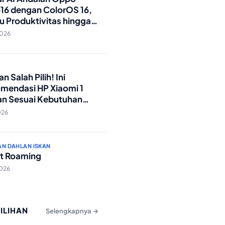
16 dengan ColorOS 16,
u Produktivitas hingga
Foto Lebih Praktis
2026
O
n Salah Pilih! Ini
mendasi HP Xiaomi 1
an Sesuai Kebutuhan
a
026
AN DAHLAN ISKAN
t Roaming
2026
PILIHAN
Selengkapnya →