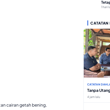
Teta
1 hari l
CATATAN
CATATAN DAHL
Tanpa Utan
4 jam lalu
tan cairan getah bening,