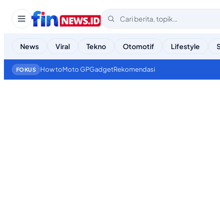
News
Viral
Tekno
Otomotif
Lifestyle
How to
Moto GP
Gadget
Rekomendasi
FOKUS