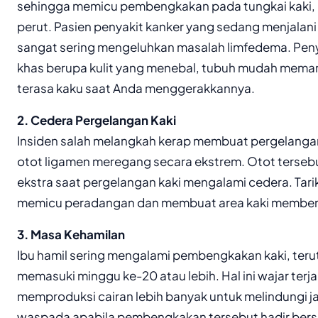
sehingga memicu pembengkakan pada tungkai kaki,
perut. Pasien penyakit kanker yang sedang menjala
sangat sering mengeluhkan masalah limfedema. Peny
khas berupa kulit yang menebal, tubuh mudah memar
terasa kaku saat Anda menggerakkannya.
2. Cedera Pergelangan Kaki
Insiden salah melangkah kerap membuat pergelangan 
otot ligamen meregang secara ekstrem. Otot terse
ekstra saat pergelangan kaki mengalami cedera. Tarik
memicu peradangan dan membuat area kaki membeng
3. Masa Kehamilan
Ibu hamil sering mengalami pembengkakan kaki, teru
memasuki minggu ke-20 atau lebih. Hal ini wajar terj
memproduksi cairan lebih banyak untuk melindungi ja
waspada apabila pembengkakan tersebut hadir ber