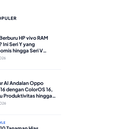
OPULER
O
 Berburu HP vivo RAM
 Ini Seri Y yang
omis hingga Seri V
andar Militer!
2026
O
tur AI Andalan Oppo
16 dengan ColorOS 16,
u Produktivitas hingga
Foto Lebih Praktis
2026
YLE
p 10 Tanaman Hias