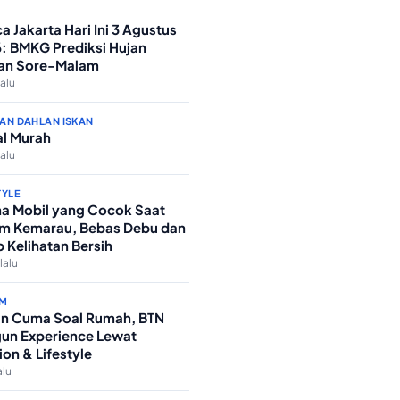
a Jakarta Hari Ini 3 Agustus
: BMKG Prediksi Hujan
an Sore-Malam
lalu
AN DAHLAN ISKAN
l Murah
lalu
TYLE
a Mobil yang Cocok Saat
m Kemarau, Bebas Debu dan
p Kelihatan Bersih
lalu
M
n Cuma Soal Rumah, BTN
un Experience Lewat
ion & Lifestyle
alu