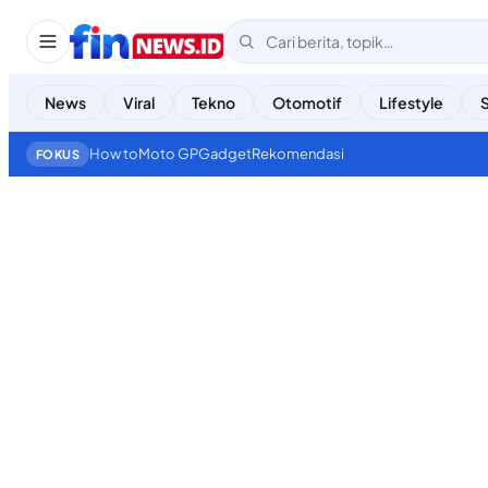
News
Viral
Tekno
Otomotif
Lifestyle
How to
Moto GP
Gadget
Rekomendasi
FOKUS