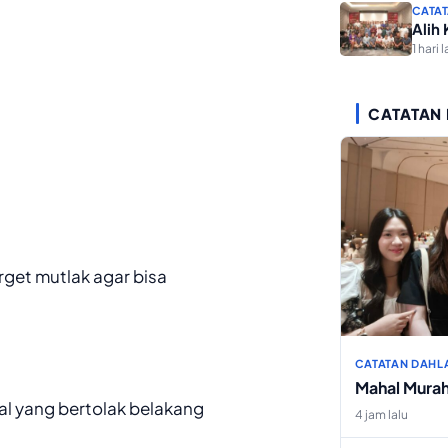
CATAT
Alih
1 hari l
CATATAN
get mutlak agar bisa
CATATAN DAHL
Mahal Mura
l yang bertolak belakang
4 jam lalu