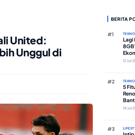
BERITA P
TEKN
li United:
Lagi
8GB?
bih Unggul di
Ekon
Berst
12 Jul 
TEKN
5 Fi
Reno
Bant
Edit 
14 Jul 
LIFEST
Inti