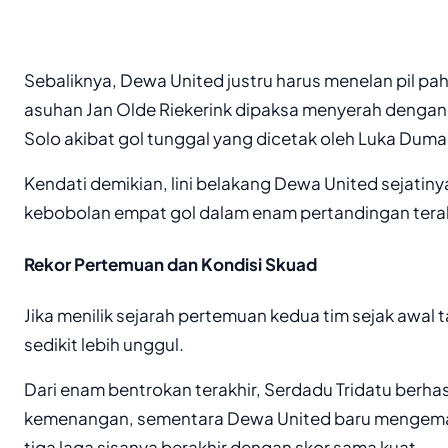
Sebaliknya, Dewa United justru harus menelan pil pah
asuhan Jan Olde Riekerink dipaksa menyerah dengan sk
Solo akibat gol tunggal yang dicetak oleh Luka Duma
Kendati demikian, lini belakang Dewa United sejatin
kebobolan empat gol dalam enam pertandingan terak
Rekor Pertemuan dan Kondisi Skuad
Jika menilik sejarah pertemuan kedua tim sejak awal 
sedikit lebih unggul.
Dari enam bentrokan terakhir, Serdadu Tridatu berh
kemenangan, sementara Dewa United baru mengema
tiga laga sisanya berakhir dengan skor sama kuat.