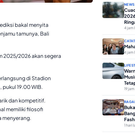
NEWS
Cuac
2026
Ring
ediksi bakal menyita
4 jam 
enjamu tamunya, Bali
CATAT
Maha
4 jam 
im 2025/2026 akan segera
LIFES
Warn
Musi
erlangsung di Stadion
Teta
, pukul 19.00 WIB.
19 jam 
rik dan kompetitif.
RAGA
Buka
 memiliki filosofi
Bang
a menyerang.
Fash
1 hari l