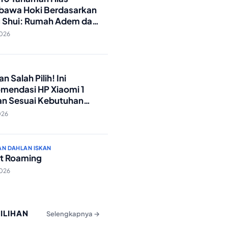
awa Hoki Berdasarkan
 Shui: Rumah Adem dan
ki Lancar!
2026
O
n Salah Pilih! Ini
mendasi HP Xiaomi 1
an Sesuai Kebutuhan
a
026
AN DAHLAN ISKAN
t Roaming
2026
PILIHAN
Selengkapnya →