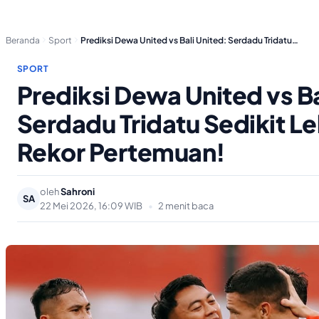
Beranda
Sport
Prediksi Dewa United vs Bali United: Serdadu Tridatu…
SPORT
Prediksi Dewa United vs Ba
Serdadu Tridatu Sedikit Le
Rekor Pertemuan!
oleh
Sahroni
SA
22 Mei 2026, 16:09 WIB
•
2 menit baca