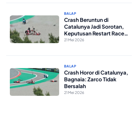
BALAP
Crash Beruntun di
Catalunya Jadi Sorotan,
Keputusan Restart Race
Direction Dipertanyakan
21 Mei 2026
BALAP
Crash Horor di Catalunya,
Bagnaia: Zarco Tidak
Bersalah
21 Mei 2026