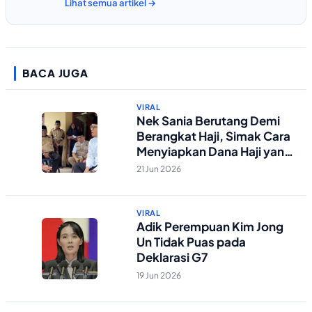
Lihat semua artikel →
BACA JUGA
VIRAL
Nek Sania Berutang Demi
Berangkat Haji, Simak Cara
Menyiapkan Dana Haji yang
Tepat
21 Jun 2026
VIRAL
Adik Perempuan Kim Jong
Un Tidak Puas pada
Deklarasi G7
19 Jun 2026