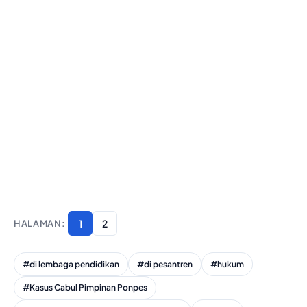
1
2
#di lembaga pendidikan
#di pesantren
#hukum
#Kasus Cabul Pimpinan Ponpes