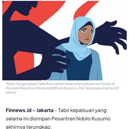
Polisi mengungkap fakta baru dalam kasus pencabulan santriwati di
Pondok Pesantren (Ponpes) Ndholo Kusumo, Pati.Tersangka Asyhari (51
tahun)
Finnews.id – Jakarta
– Tabir kepalsuan yang
selama ini disimpan Pesantren Ndolo Kusumo
akhirnya terungkap.