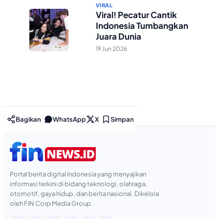
VIRAL
Viral! Pecatur Cantik
Indonesia Tumbangkan
Juara Dunia
19 Jun 2026
Bagikan
WhatsApp
X
Simpan
Portal berita digital Indonesia yang menyajikan
informasi terkini di bidang teknologi, olahraga,
otomotif, gaya hidup, dan berita nasional. Dikelola
oleh FIN Corp Media Group.