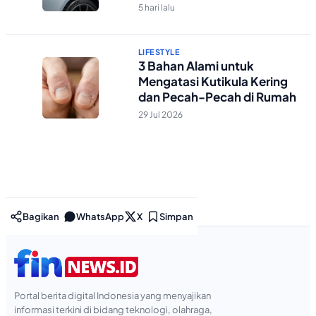
Kelihatan Bersih
5 hari lalu
LIFESTYLE
3 Bahan Alami untuk
Mengatasi Kutikula Kering
dan Pecah-Pecah di Rumah
29 Jul 2026
Bagikan
WhatsApp
X
Simpan
Portal berita digital Indonesia yang menyajikan
informasi terkini di bidang teknologi, olahraga,