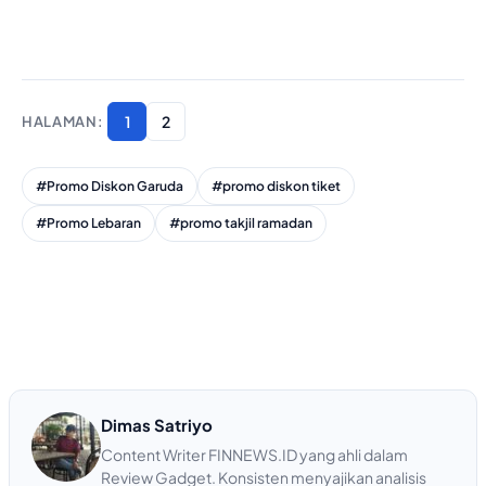
1
2
#Promo Diskon Garuda
#promo diskon tiket
#Promo Lebaran
#promo takjil ramadan
Dimas Satriyo
Content Writer FINNEWS.ID yang ahli dalam
Review Gadget. Konsisten menyajikan analisis