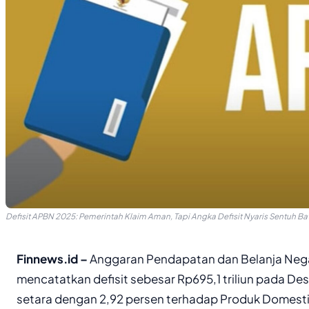
Defisit APBN 2025: Pemerintah Klaim Aman, Tapi Angka Defisit Nyaris Sentuh Bat
Finnews.id –
Anggaran Pendapatan dan Belanja Neg
mencatatkan defisit sebesar Rp695,1 triliun pada De
setara dengan 2,92 persen terhadap Produk Domestik