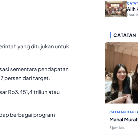
CATAT
Alih
1 hari l
CATATAN
erintah yang ditujukan untuk
isasi sementara pendapatan
7 persen dari target.
ar Rp3.451,4 triliun atau
CATATAN DAHL
adap berbagai program
Mahal Mura
3 jam lalu