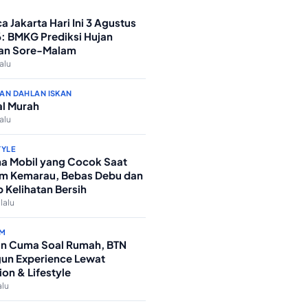
a Jakarta Hari Ini 3 Agustus
: BMKG Prediksi Hujan
an Sore-Malam
lalu
AN DAHLAN ISKAN
l Murah
lalu
TYLE
a Mobil yang Cocok Saat
m Kemarau, Bebas Debu dan
p Kelihatan Bersih
 lalu
M
n Cuma Soal Rumah, BTN
un Experience Lewat
ion & Lifestyle
alu