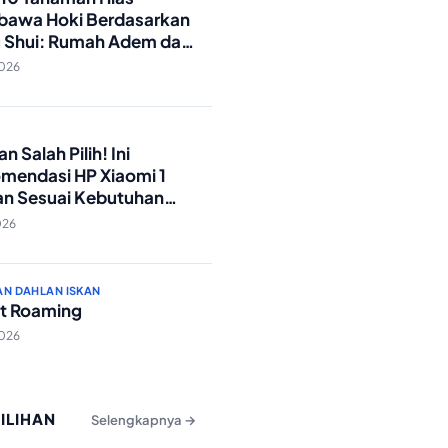
awa Hoki Berdasarkan
 Shui: Rumah Adem dan
ki Lancar!
2026
O
n Salah Pilih! Ini
mendasi HP Xiaomi 1
an Sesuai Kebutuhan
a
026
AN DAHLAN ISKAN
t Roaming
2026
PILIHAN
Selengkapnya →