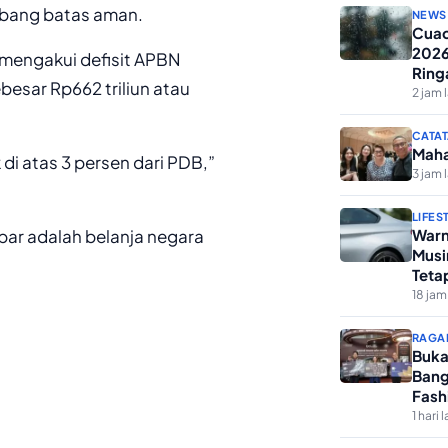
mbang batas aman.
NEWS
Cuac
2026
mengakui defisit APBN
Ring
esar Rp662 triliun atau
2 jam 
CATAT
Maha
 di atas 3 persen dari PDB,”
3 jam 
LIFES
bar adalah belanja negara
Warn
Musi
Teta
18 jam
RAGA
Buka
Bang
Fash
1 hari l