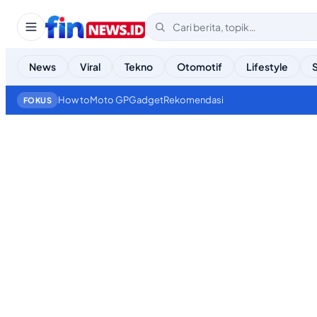
News
Viral
Tekno
Otomotif
Lifestyle
How to
Moto GP
Gadget
Rekomendasi
FOKUS