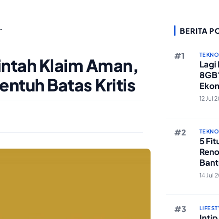
…
BERITA P
TEKN
intah Klaim Aman,
Lagi
8GB?
entuh Batas Kritis
Ekon
Berst
12 Jul 
TEKN
5 Fi
Reno
Bant
Edit 
14 Jul 
LIFEST
Inti