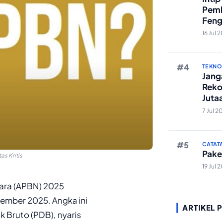
Pemb
Feng
Reze
16 Jul 
TEKN
Janga
Reko
Juta
And
7 Jul 2
CATAT
Pake
as Kritis
19 Jul 
ara (APBN) 2025
sember 2025. Angka ini
ARTIKEL 
 Bruto (PDB), nyaris