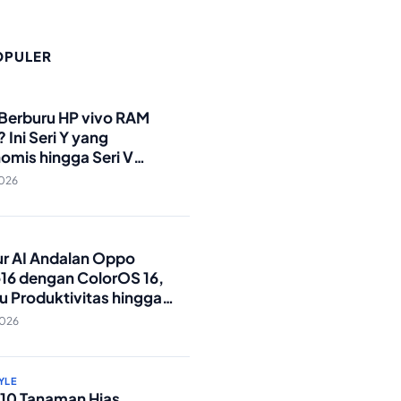
OPULER
O
 Berburu HP vivo RAM
 Ini Seri Y yang
omis hingga Seri V
andar Militer!
2026
O
tur AI Andalan Oppo
16 dengan ColorOS 16,
u Produktivitas hingga
Foto Lebih Praktis
2026
YLE
p 10 Tanaman Hias