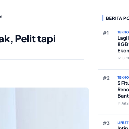
hi
BERITA P
TEKN
k, Pelit tapi
Lagi
8GB?
Ekon
Berst
12 Jul 
TEKN
5 Fi
Reno
Bant
Edit 
14 Jul 
LIFEST
Inti