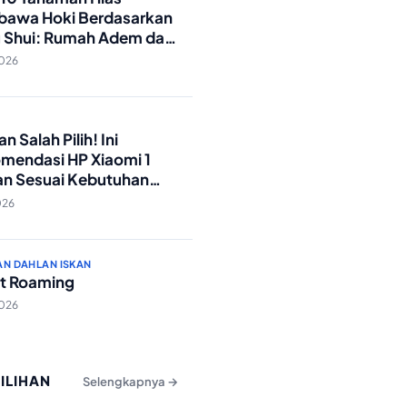
awa Hoki Berdasarkan
 Shui: Rumah Adem dan
ki Lancar!
2026
O
n Salah Pilih! Ini
mendasi HP Xiaomi 1
an Sesuai Kebutuhan
a
026
AN DAHLAN ISKAN
t Roaming
2026
PILIHAN
Selengkapnya →