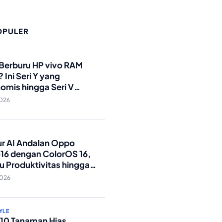
OPULER
O
 Berburu HP vivo RAM
 Ini Seri Y yang
omis hingga Seri V
andar Militer!
2026
O
tur AI Andalan Oppo
16 dengan ColorOS 16,
u Produktivitas hingga
Foto Lebih Praktis
2026
YLE
p 10 Tanaman Hias