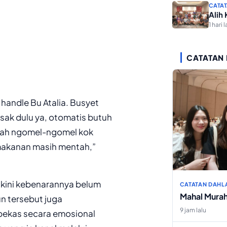
CATAT
Alih
1 hari l
CATATAN
handle Bu Atalia. Busyet
ak dulu ya, otomatis butuh
udah ngomel-ngomel kok
 makanan masih mentah,”
 kini kebenarannya belum
CATATAN DAHL
Mahal Mura
un tersebut juga
9 jam lalu
ekas secara emosional