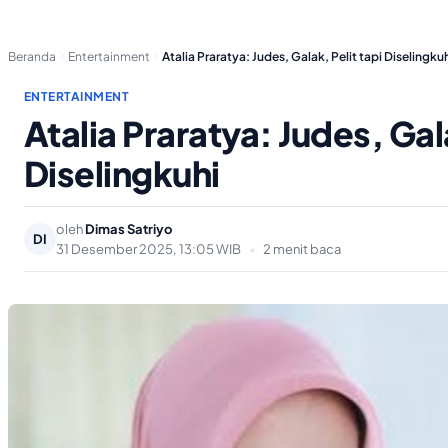
Beranda
Entertainment
Atalia Praratya: Judes, Galak, Pelit tapi Diselingku
ENTERTAINMENT
Atalia Praratya: Judes, Gala
Diselingkuhi
oleh
Dimas Satriyo
DI
31 Desember 2025, 13:05 WIB
•
2 menit baca