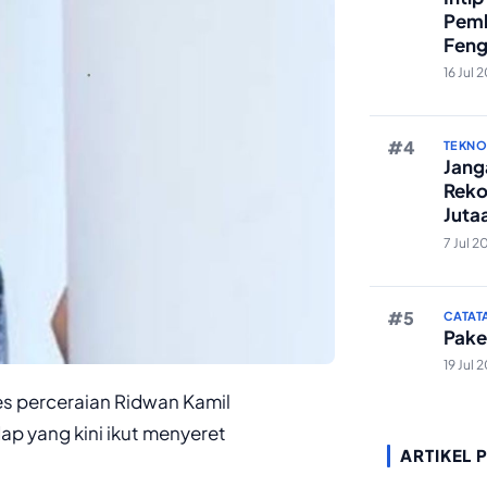
Pemb
Feng
Reze
16 Jul 
TEKN
Janga
Reko
Juta
And
7 Jul 2
CATAT
Pake
19 Jul 
es perceraian Ridwan Kamil
ap yang kini ikut menyeret
ARTIKEL 