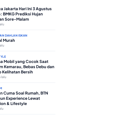
a Jakarta Hari Ini 3 Agustus
: BMKG Prediksi Hujan
an Sore-Malam
lalu
AN DAHLAN ISKAN
l Murah
lalu
TYLE
a Mobil yang Cocok Saat
m Kemarau, Bebas Debu dan
p Kelihatan Bersih
 lalu
M
n Cuma Soal Rumah, BTN
un Experience Lewat
ion & Lifestyle
alu