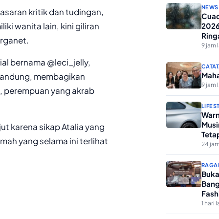
NEWS
saran kritik dan tudingan,
Cuac
i wanita lain, kini giliran
2026
Ring
arganet.
9 jam 
al bernama @leci_jelly,
CATAT
Maha
 Bandung, membagikan
9 jam 
a, perempuan yang akrab
LIFES
Warn
Musi
t karena sikap Atalia yang
Teta
amah yang selama ini terlihat
24 jam
RAGA
Buka
Bang
Fash
1 hari l