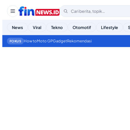
News
Viral
Tekno
Otomotif
Lifestyle
How to
Moto GP
Gadget
Rekomendasi
FOKUS