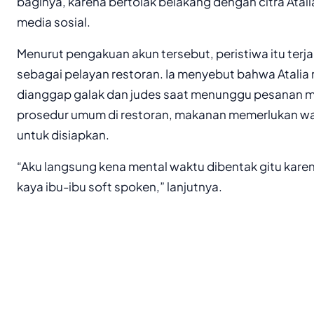
baginya, karena bertolak belakang dengan citra Atalia
media sosial.
Menurut pengakuan akun tersebut, peristiwa itu terjad
sebagai pelayan restoran. Ia menyebut bahwa Atalia
dianggap galak dan judes saat menunggu pesanan ma
prosedur umum di restoran, makanan memerlukan wak
untuk disiapkan.
“Aku langsung kena mental waktu dibentak gitu karen
kaya ibu-ibu soft spoken,” lanjutnya.