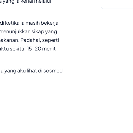
 yang ia kenal melalui
i ketika ia masih bekerja
 menunjukkan sikap yang
kanan. Padahal, seperti
tu sekitar 15–20 menit
a yang aku lihat di sosmed