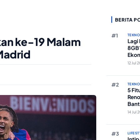
…
BERITA P
TEKN
kan ke-19 Malam
Lagi
8GB?
 Madrid
Ekon
Berst
12 Jul 
TEKN
5 Fi
Reno
Bant
Edit 
14 Jul 
LIFEST
Inti