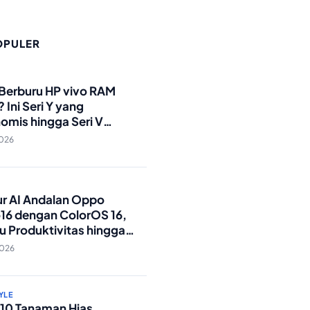
OPULER
O
 Berburu HP vivo RAM
 Ini Seri Y yang
omis hingga Seri V
andar Militer!
2026
O
tur AI Andalan Oppo
16 dengan ColorOS 16,
u Produktivitas hingga
Foto Lebih Praktis
2026
YLE
p 10 Tanaman Hias