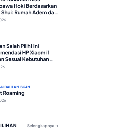
awa Hoki Berdasarkan
 Shui: Rumah Adem dan
ki Lancar!
2026
O
n Salah Pilih! Ini
mendasi HP Xiaomi 1
an Sesuai Kebutuhan
a
026
AN DAHLAN ISKAN
t Roaming
2026
PILIHAN
Selengkapnya →