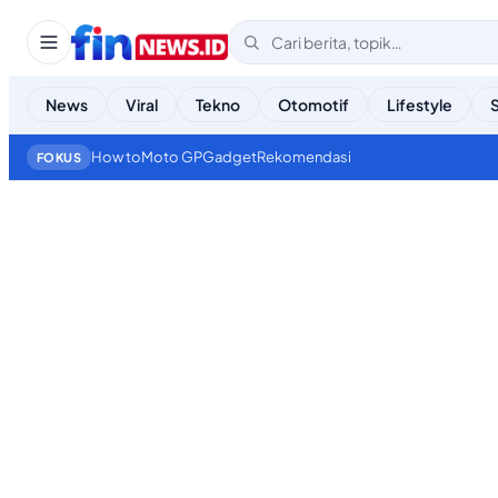
News
Viral
Tekno
Otomotif
Lifestyle
How to
Moto GP
Gadget
Rekomendasi
FOKUS