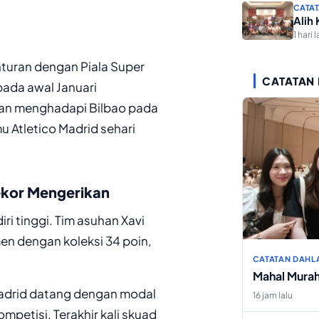
CATAT
Alih
1 hari l
nturan dengan Piala Super
CATATAN
pada awal Januari
kan menghadapi Bilbao pada
u Atletico Madrid sehari
ekor Mengerikan
i tinggi. Tim asuhan Xavi
en dengan koleksi 34 poin,
CATATAN DAHL
Mahal Mura
Madrid datang dengan modal
16 jam lalu
petisi. Terakhir kali skuad