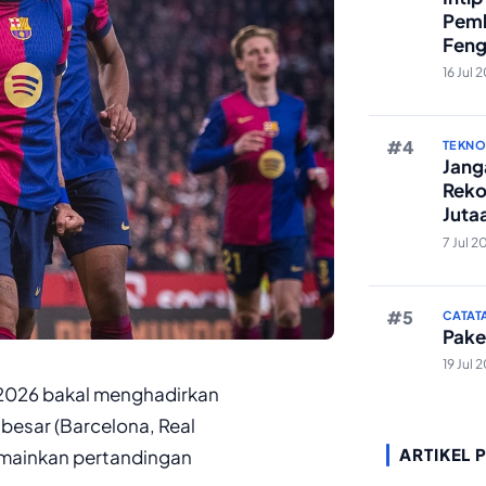
Pemb
Feng
Reze
16 Jul 
TEKN
Janga
Reko
Juta
And
7 Jul 2
CATAT
Pake
19 Jul 
2026 bakal menghadirkan
m besar
(Barcelona, Real
ARTIKEL 
memainkan pertandingan