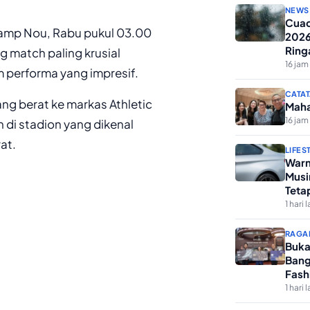
NEWS
Cuac
Camp Nou, Rabu pukul 03.00
2026
Ring
ig match paling krusial
16 jam 
 performa yang impresif.
CATAT
ng berat ke markas Athletic
Maha
16 jam 
 di stadion yang dikenal
at.
LIFES
Warn
Musi
Teta
1 hari l
RAGA
Buka
Bang
Fash
1 hari l