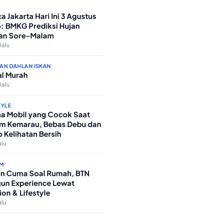
a Jakarta Hari Ini 3 Agustus
: BMKG Prediksi Hujan
an Sore-Malam
lalu
AN DAHLAN ISKAN
l Murah
lalu
TYLE
a Mobil yang Cocok Saat
m Kemarau, Bebas Debu dan
p Kelihatan Bersih
alu
M
n Cuma Soal Rumah, BTN
un Experience Lewat
ion & Lifestyle
alu