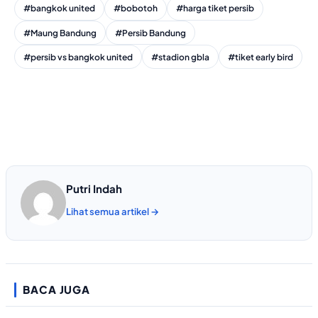
#bangkok united
#bobotoh
#harga tiket persib
#Maung Bandung
#Persib Bandung
#persib vs bangkok united
#stadion gbla
#tiket early bird
Putri Indah
Lihat semua artikel →
BACA JUGA