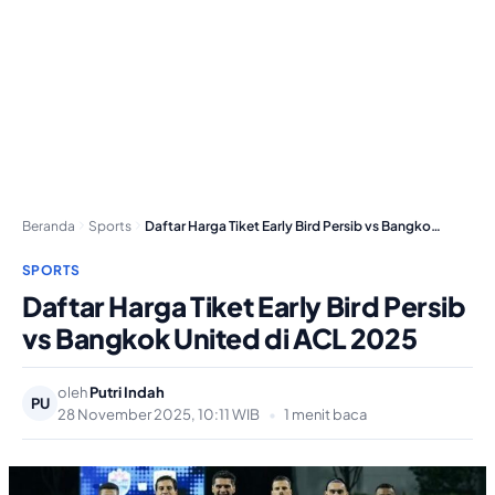
Beranda
Sports
Daftar Harga Tiket Early Bird Persib vs Bangkok…
SPORTS
Daftar Harga Tiket Early Bird Persib
vs Bangkok United di ACL 2025
oleh
Putri Indah
PU
28 November 2025, 10:11 WIB
•
1 menit baca