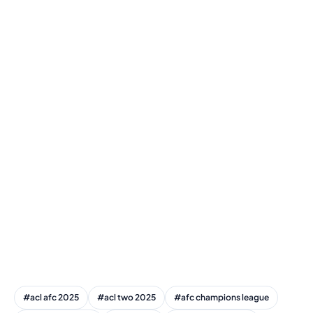
#acl afc 2025
#acl two 2025
#afc champions league