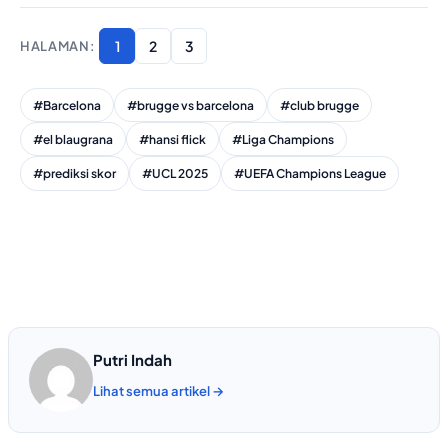
1
2
3
#Barcelona
#brugge vs barcelona
#club brugge
#el blaugrana
#hansi flick
#Liga Champions
#prediksi skor
#UCL 2025
#UEFA Champions League
Putri Indah
Lihat semua artikel →