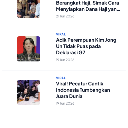
Berangkat Haji, Simak Cara
Menyiapkan Dana Haji yang
Tepat
21 Jun 2026
VIRAL
Adik Perempuan Kim Jong
Un Tidak Puas pada
Deklarasi G7
19 Jun 2026
VIRAL
Viral! Pecatur Cantik
Indonesia Tumbangkan
Juara Dunia
19 Jun 2026