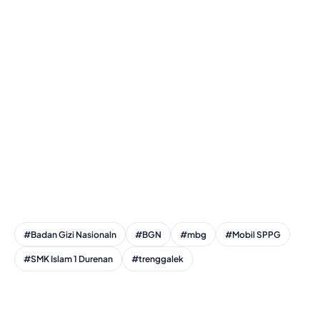
#Badan Gizi Nasionaln
#BGN
#mbg
#Mobil SPPG
#SMK Islam 1 Durenan
#trenggalek