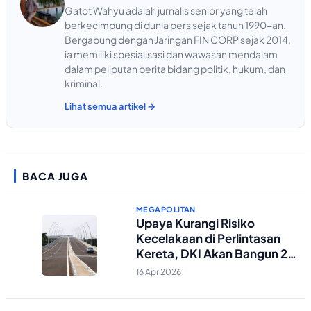
Gatot Wahyu adalah jurnalis senior yang telah
berkecimpung di dunia pers sejak tahun 1990-an.
Bergabung dengan Jaringan FIN CORP sejak 2014,
ia memiliki spesialisasi dan wawasan mendalam
dalam peliputan berita bidang politik, hukum, dan
kriminal.
Lihat semua artikel →
BACA JUGA
MEGAPOLITAN
Upaya Kurangi Risiko
Kecelakaan di Perlintasan
Kereta, DKI Akan Bangun 2
Flyover Baru
16 Apr 2026