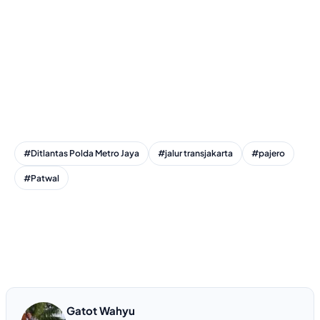
#Ditlantas Polda Metro Jaya
#jalur transjakarta
#pajero
#Patwal
Gatot Wahyu