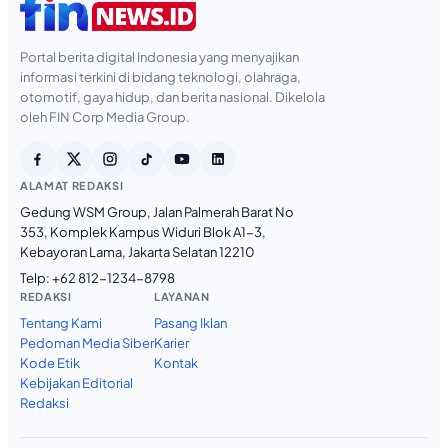
Portal berita digital Indonesia yang menyajikan
informasi terkini di bidang teknologi, olahraga,
otomotif, gaya hidup, dan berita nasional. Dikelola
oleh FIN Corp Media Group.
ALAMAT REDAKSI
Gedung WSM Group, Jalan Palmerah Barat No
353, Komplek Kampus Widuri Blok A1-3,
Kebayoran Lama, Jakarta Selatan 12210
Telp:
+62 812-1234-8798
REDAKSI
LAYANAN
Tentang Kami
Pasang Iklan
Pedoman Media Siber
Karier
Kode Etik
Kontak
Kebijakan Editorial
Redaksi