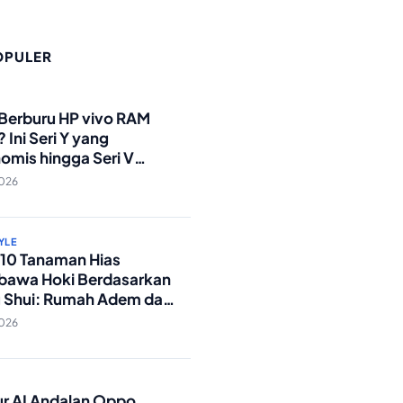
OPULER
O
 Berburu HP vivo RAM
 Ini Seri Y yang
omis hingga Seri V
andar Militer!
2026
YLE
p 10 Tanaman Hias
awa Hoki Berdasarkan
 Shui: Rumah Adem dan
ki Lancar!
2026
O
tur AI Andalan Oppo