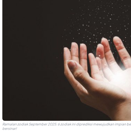
Ramalan zodiak September 2025: 6 zodiak ini diprediksi mewujudkan impian besa
bersinar!