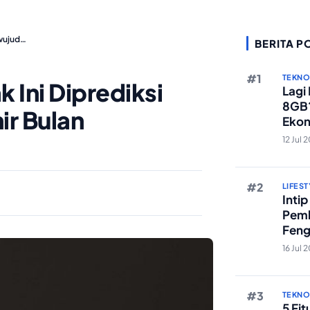
rwujud…
BERITA P
TEKN
 Ini Diprediksi
Lagi
8GB?
ir Bulan
Ekon
Berst
12 Jul 
LIFEST
Inti
Pemb
Feng
Reze
16 Jul 
TEKN
5 Fi