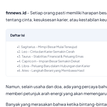
finnews.id
– Setiap orang pasti memiliki harapan bes
tentang cinta, kesuksesan karier, atau kestabilan ke
Daftar Isi
1. Sagitarius – Mimpi Besar Mulai Terwujud
2. Leo – Cinta dan Karier Semakin Cerah
3. Taurus – Stabilitas Finansial & Peluang Emas
4. Capricorn – Impian Besar Semakin Dekat
5. Libra – Peluang Baru dalam Hubungan dan Karier
6. Aries – Langkah Berani yang Membawa Hasil
Namun, selain usaha dan doa, ada yang percaya bah
memberi petunjuk arah energi yang akan memengaruh
Banyak yang merasakan bahwa ketika bintang-bintan