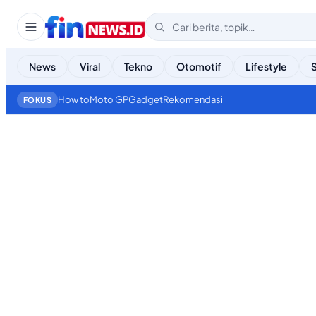
News
Viral
Tekno
Otomotif
Lifestyle
How to
Moto GP
Gadget
Rekomendasi
FOKUS