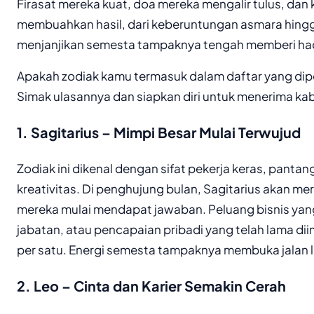
Firasat mereka kuat, doa mereka mengalir tulus, dan 
membuahkan hasil, dari keberuntungan asmara hingg
menjanjikan semesta tampaknya tengah memberi ha
Apakah zodiak kamu termasuk dalam daftar yang dip
Simak ulasannya dan siapkan diri untuk menerima kab
1. Sagitarius – Mimpi Besar Mulai Terwujud
Zodiak ini dikenal dengan sifat pekerja keras, pant
kreativitas. Di penghujung bulan, Sagitarius akan 
mereka mulai mendapat jawaban. Peluang bisnis ya
jabatan, atau pencapaian pribadi yang telah lama di
per satu. Energi semesta tampaknya membuka jalan le
2. Leo – Cinta dan Karier Semakin Cerah