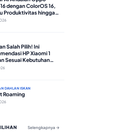
16 dengan ColorOS 16,
u Produktivitas hingga
Foto Lebih Praktis
2026
O
n Salah Pilih! Ini
mendasi HP Xiaomi 1
an Sesuai Kebutuhan
a
026
AN DAHLAN ISKAN
t Roaming
2026
PILIHAN
Selengkapnya →