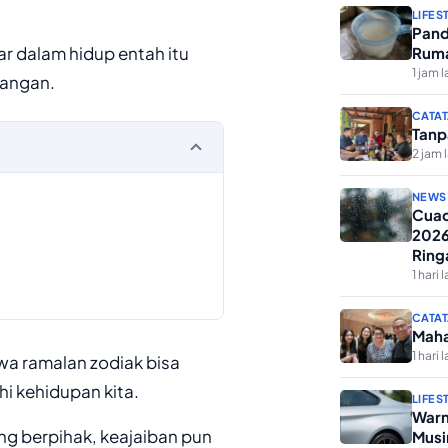
LIFES
Pand
ar dalam hidup entah itu
Ruma
1 jam l
uangan.
CATAT
Tanp
2 jam 
NEWS
Cuac
2026
Ring
1 hari l
CATAT
Maha
1 hari l
wa ramalan zodiak bisa
i kehidupan kita.
LIFES
Warn
g berpihak, keajaiban pun
Musi