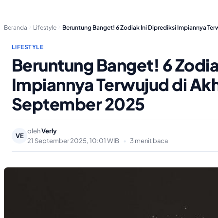
Beranda
Lifestyle
Beruntung Banget! 6 Zodiak Ini Diprediksi Impiannya Te
LIFESTYLE
Beruntung Banget! 6 Zodiak
Impiannya Terwujud di Akh
September 2025
oleh
Verly
VE
21 September 2025, 10:01 WIB
•
3 menit baca