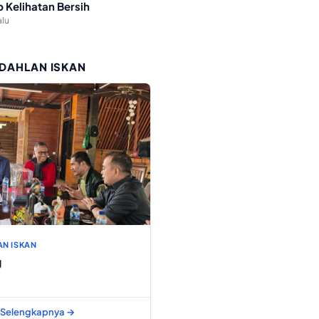
p Kelihatan Bersih
alu
 DAHLAN ISKAN
AN ISKAN
g
Selengkapnya →