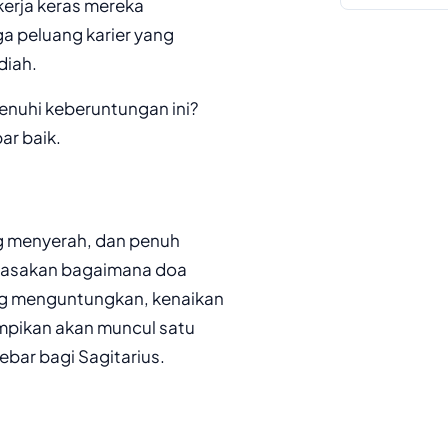
kerja keras mereka
a peluang karier yang
diah.
enuhi keberuntungan ini?
ar baik.
ang menyerah, dan penuh
merasakan bagaimana doa
ng menguntungkan, kenaikan
impikan akan muncul satu
bar bagi Sagitarius.