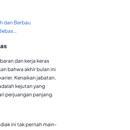
uh dan Berbau
 Bebas…
mas
abaran dan kerja keras
an bahwa akhir bulan ini
 karier. Kenaikan jabatan,
 adalah kejutan yang
ari perjuangan panjang.
diak ini tak pernah main-