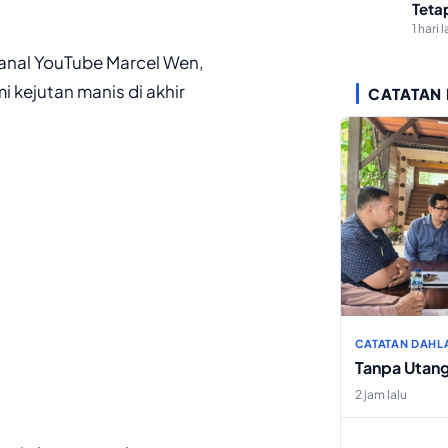
Teta
1 hari l
 kanal YouTube Marcel Wen,
 kejutan manis di akhir
CATATAN
CATATAN DAHL
Tanpa Utan
2 jam lalu