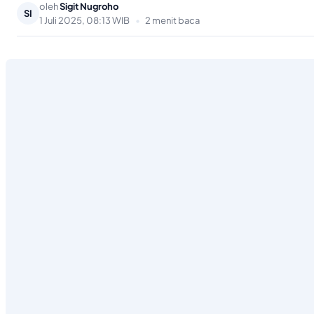
Beranda
Catatan Dahlan Iskan
Garuda Danantara
CATATAN DAHLAN ISKAN
Garuda Danantara
oleh
Sigit Nugroho
SI
1 Juli 2025, 08:13 WIB
•
2 menit baca