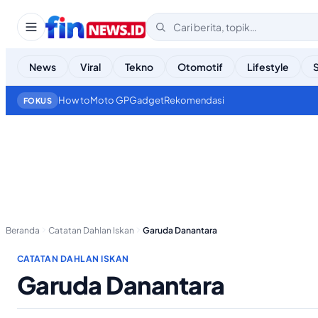
News
Viral
Tekno
Otomotif
Lifestyle
How to
Moto GP
Gadget
Rekomendasi
FOKUS