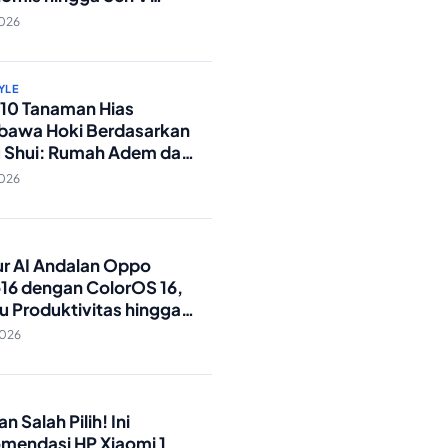
OPULER
O
 Berburu HP vivo RAM
 Ini Seri Y yang
omis hingga Seri V
andar Militer!
2026
YLE
p 10 Tanaman Hias
awa Hoki Berdasarkan
 Shui: Rumah Adem dan
ki Lancar!
2026
O
tur AI Andalan Oppo