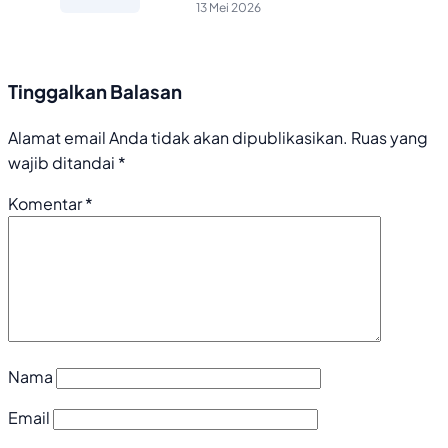
Impor yang Kian Melejit!
13 Mei 2026
Tinggalkan Balasan
Alamat email Anda tidak akan dipublikasikan.
Ruas yang
wajib ditandai
*
Komentar
*
Nama
Email