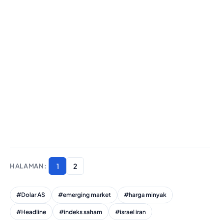
1
2
#Dolar AS
#emerging market
#harga minyak
#Headline
#indeks saham
#israel iran