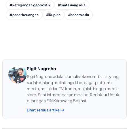
#ketegangan geopolitik
#mata uang asia
#pasar keuangan
#Rupiah
#saham asia
Sigit Nugroho
Sigit Nugroho adalah Jurnalis ekonomi bisnis yang
sudah malang melintang di berbagai platform
media, mulai dari TV, koran, majalah hingga media
siber. Saat ini merupakan menjadi Redaktur Untuk
di jaringan FIN Karawang Bekasi
Lihat semua artikel →