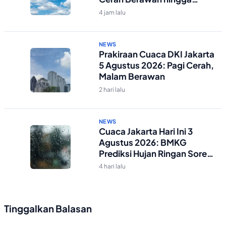
Malam
4 jam lalu
NEWS
Prakiraan Cuaca DKI Jakarta
5 Agustus 2026: Pagi Cerah,
Malam Berawan
2 hari lalu
NEWS
Cuaca Jakarta Hari Ini 3
Agustus 2026: BMKG
Prediksi Hujan Ringan Sore-
Malam
4 hari lalu
Tinggalkan Balasan