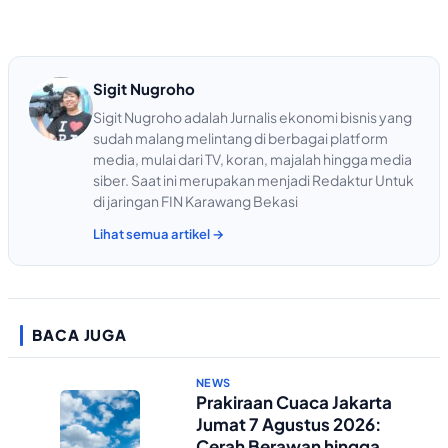
Sigit Nugroho
Sigit Nugroho adalah Jurnalis ekonomi bisnis yang
sudah malang melintang di berbagai platform
media, mulai dari TV, koran, majalah hingga media
siber. Saat ini merupakan menjadi Redaktur Untuk
di jaringan FIN Karawang Bekasi
Lihat semua artikel →
BACA JUGA
NEWS
Prakiraan Cuaca Jakarta
Jumat 7 Agustus 2026:
Cerah Berawan hingga