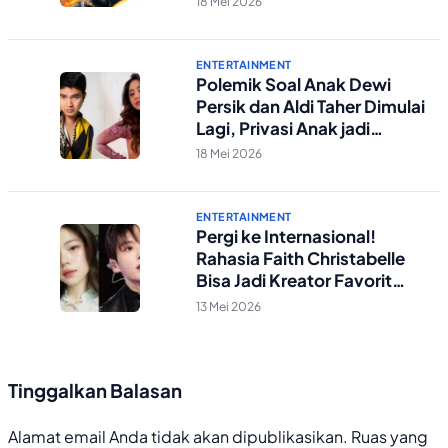
18 Mei 2026
ENTERTAINMENT
Polemik Soal Anak Dewi
Persik dan Aldi Taher Dimulai
Lagi, Privasi Anak jadi
Taruhan
18 Mei 2026
ENTERTAINMENT
Pergi ke Internasional!
Rahasia Faith Christabelle
Bisa Jadi Kreator Favorit
Megabintang K-Pop,
13 Mei 2026
Jungkook BTS!
Tinggalkan Balasan
Alamat email Anda tidak akan dipublikasikan.
Ruas yang