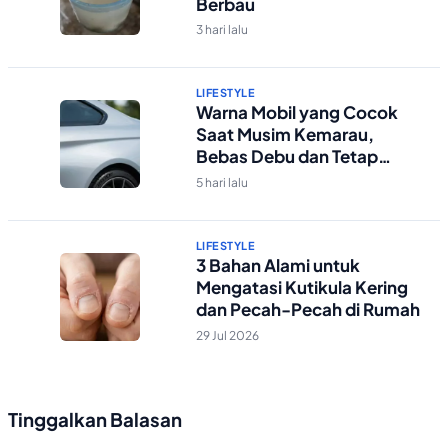
Berbau
3 hari lalu
LIFESTYLE
Warna Mobil yang Cocok
Saat Musim Kemarau,
Bebas Debu dan Tetap
Kelihatan Bersih
5 hari lalu
LIFESTYLE
3 Bahan Alami untuk
Mengatasi Kutikula Kering
dan Pecah-Pecah di Rumah
29 Jul 2026
Tinggalkan Balasan