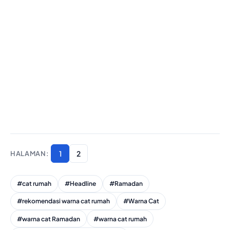
1
2
#cat rumah
#Headline
#Ramadan
#rekomendasi warna cat rumah
#Warna Cat
#warna cat Ramadan
#warna cat rumah