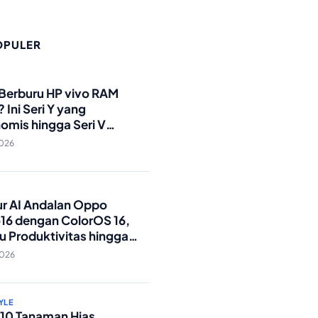
OPULER
O
 Berburu HP vivo RAM
 Ini Seri Y yang
omis hingga Seri V
andar Militer!
2026
O
tur AI Andalan Oppo
16 dengan ColorOS 16,
u Produktivitas hingga
Foto Lebih Praktis
2026
YLE
p 10 Tanaman Hias