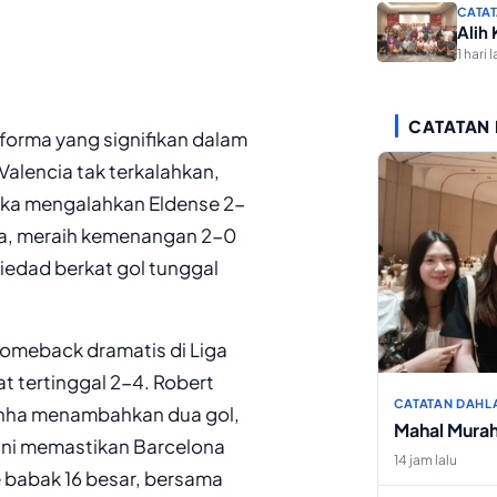
CATAT
Alih
1 hari l
CATATAN
forma yang signifikan dalam
Valencia tak terkalahkan,
eka mengalahkan Eldense 2-
lla, meraih kemenangan 2-0
iedad berkat gol tunggal
 comeback dramatis di Liga
 tertinggal 2-4. Robert
CATATAN DAHL
inha menambahkan dua gol,
Mahal Mura
ini memastikan Barcelona
14 jam lalu
e babak 16 besar, bersama