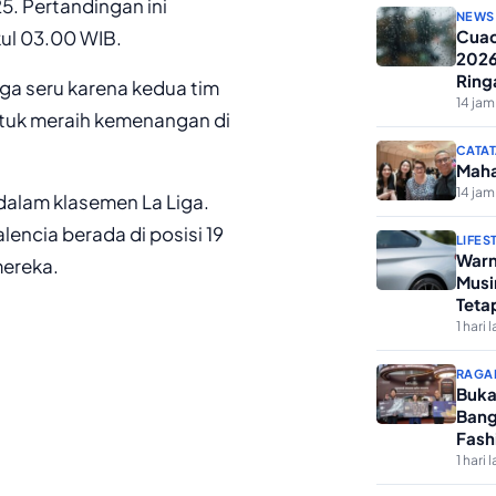
. Pertandingan ini
NEWS
kul 03.00 WIB.
Cuac
2026
Ring
aga seru karena kedua tim
14 jam
tuk meraih kemenangan di
CATAT
Maha
14 jam
 dalam klasemen La Liga.
encia berada di posisi 19
LIFES
Warn
mereka.
Musi
Teta
1 hari l
RAGA
Buka
Bang
Fash
1 hari l