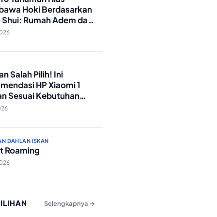
awa Hoki Berdasarkan
 Shui: Rumah Adem dan
ki Lancar!
2026
O
n Salah Pilih! Ini
mendasi HP Xiaomi 1
an Sesuai Kebutuhan
a
026
AN DAHLAN ISKAN
t Roaming
2026
PILIHAN
Selengkapnya →