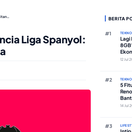
kitan…
BERITA P
TEKN
ncia Liga Spanyol:
Lagi
8GB?
na
Ekon
Berst
12 Jul 
TEKN
5 Fi
Reno
Bant
Edit 
14 Jul 
LIFEST
Inti