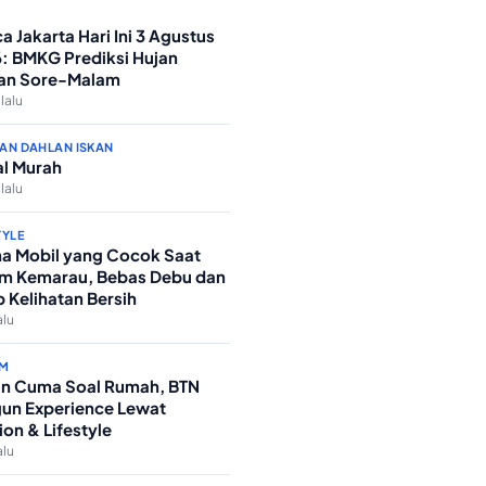
a Jakarta Hari Ini 3 Agustus
: BMKG Prediksi Hujan
an Sore-Malam
 lalu
AN DAHLAN ISKAN
l Murah
 lalu
TYLE
a Mobil yang Cocok Saat
m Kemarau, Bebas Debu dan
p Kelihatan Bersih
alu
M
n Cuma Soal Rumah, BTN
un Experience Lewat
ion & Lifestyle
alu