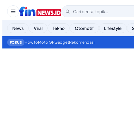
News
Viral
Tekno
Otomotif
Lifestyle
How to
Moto GP
Gadget
Rekomendasi
FOKUS