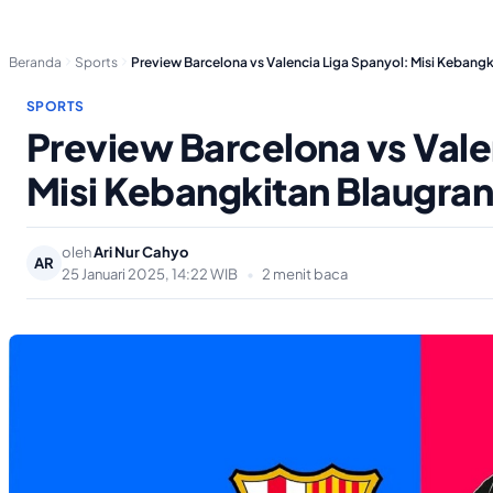
Beranda
Sports
Preview Barcelona vs Valencia Liga Spanyol: Misi Kebang
SPORTS
Preview Barcelona vs Vale
Misi Kebangkitan Blaugra
oleh
Ari Nur Cahyo
AR
25 Januari 2025, 14:22 WIB
•
2 menit baca