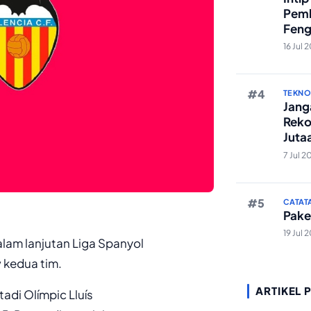
Pemb
Feng
Reze
16 Jul 
TEKN
Janga
Reko
Juta
And
7 Jul 2
CATAT
Pake
19 Jul 
lam lanjutan Liga Spanyol
 kedua tim.
ARTIKEL 
adi Olímpic Lluís