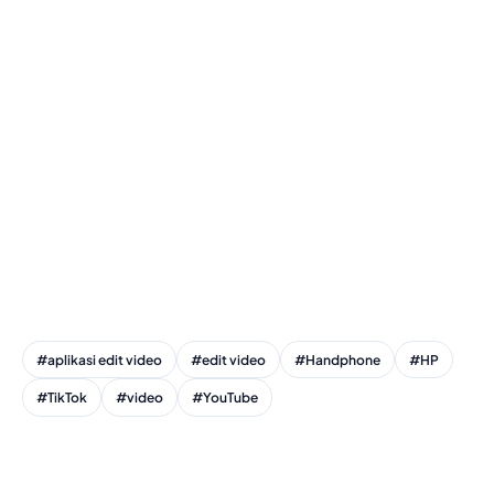
#aplikasi edit video
#edit video
#Handphone
#HP
#TikTok
#video
#YouTube