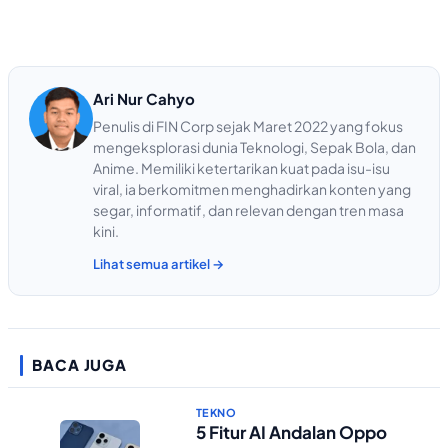
Ari Nur Cahyo
Penulis di FIN Corp sejak Maret 2022 yang fokus
mengeksplorasi dunia Teknologi, Sepak Bola, dan
Anime. Memiliki ketertarikan kuat pada isu-isu
viral, ia berkomitmen menghadirkan konten yang
segar, informatif, dan relevan dengan tren masa
kini.
Lihat semua artikel →
BACA JUGA
TEKNO
5 Fitur AI Andalan Oppo