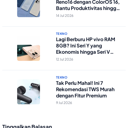
Reno16 dengan ColorOS 16,
Bantu Produktivitas hingga
Edit Foto Lebih Praktis
14 Jul 2026
TEKNO
Lagi Berburu HP vivo RAM
8GB? Ini Seri Y yang
Ekonomis hingga Seri V
Berstandar Militer!
12 Jul 2026
TEKNO
Tak Perlu Mahal! Ini 7
Rekomendasi TWS Murah
dengan Fitur Premium
9 Jul 2026
Tinggalkan Balasan