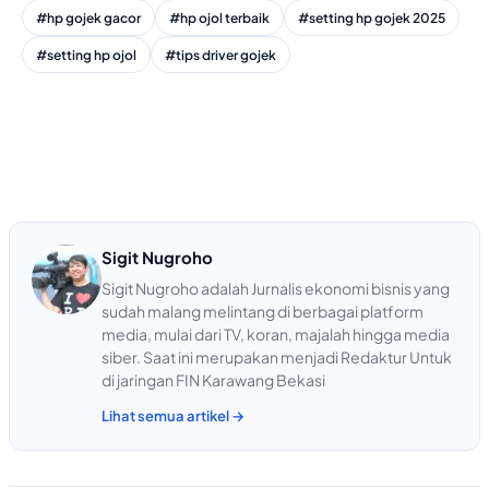
#hp gojek gacor
#hp ojol terbaik
#setting hp gojek 2025
#setting hp ojol
#tips driver gojek
Sigit Nugroho
Sigit Nugroho adalah Jurnalis ekonomi bisnis yang
sudah malang melintang di berbagai platform
media, mulai dari TV, koran, majalah hingga media
siber. Saat ini merupakan menjadi Redaktur Untuk
di jaringan FIN Karawang Bekasi
Lihat semua artikel →