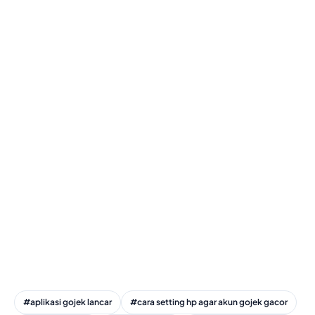
#aplikasi gojek lancar
#cara setting hp agar akun gojek gacor