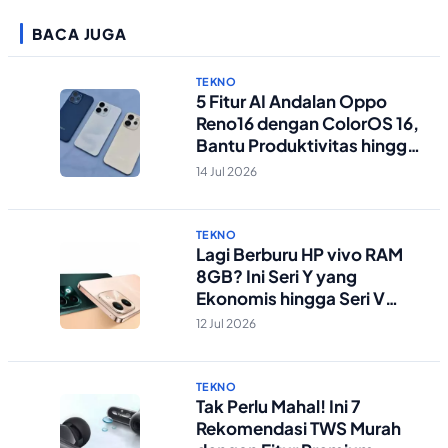
BACA JUGA
TEKNO
5 Fitur AI Andalan Oppo
Reno16 dengan ColorOS 16,
Bantu Produktivitas hingga
Edit Foto Lebih Praktis
14 Jul 2026
TEKNO
Lagi Berburu HP vivo RAM
8GB? Ini Seri Y yang
Ekonomis hingga Seri V
Berstandar Militer!
12 Jul 2026
TEKNO
Tak Perlu Mahal! Ini 7
Rekomendasi TWS Murah