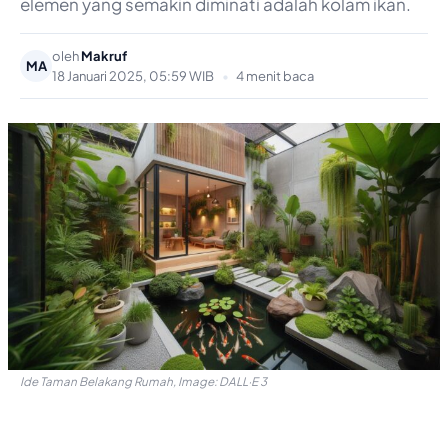
elemen yang semakin diminati adalah kolam ikan.
oleh
Makruf
MA
18 Januari 2025, 05:59 WIB
•
4 menit baca
Ide Taman Belakang Rumah, Image: DALL·E 3