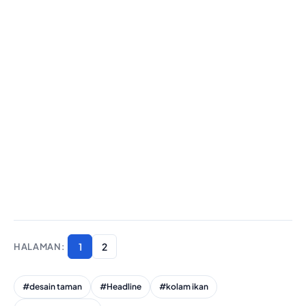
1
2
#desain taman
#Headline
#kolam ikan