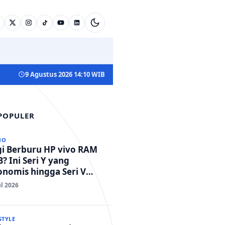
9 Agustus 2026 14:10 WIB
 POPULER
NO
gi Berburu HP vivo RAM
? Ini Seri Y yang
nomis hingga Seri V
standar Militer!
ul 2026
STYLE