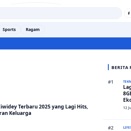
Sports
Ragam
BERITA
TEK
La
8GB
Eko
Ber
iwidey Terbaru 2025 yang Lagi Hits,
12 J
ran Keluarga
LIFE