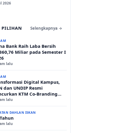
ul 2026
 PILIHAN
Selengkapnya →
GAM
na Bank Raih Laba Bersih
360,76 Miliar pada Semester I
26
jam lalu
GAM
ansformasi Digital Kampus,
N dan UNDIP Resmi
ncurkan KTM Co-Branding
tuk 17.000 Mahasiswa Baru
jam lalu
ATAN DAHLAN ISKAN
 Tahun
jam lalu