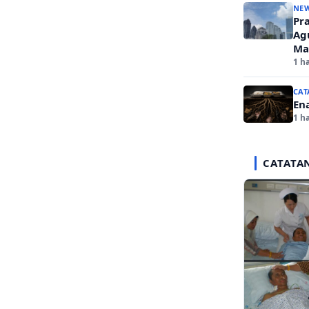
NE
Pr
Ag
Ma
1 ha
CAT
En
1 ha
CATATA