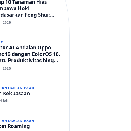
ip 10 Tanaman Hias
mbawa Hoki
dasarkan Feng Shui:
mah Adem dan Rezeki
ul 2026
car!
NO
itur AI Andalan Oppo
no16 dengan ColorOS 16,
tu Produktivitas hingga
t Foto Lebih Praktis
ul 2026
ATAN DAHLAN ISKAN
ih Kekuasaan
ri lalu
ATAN DAHLAN ISKAN
ket Roaming