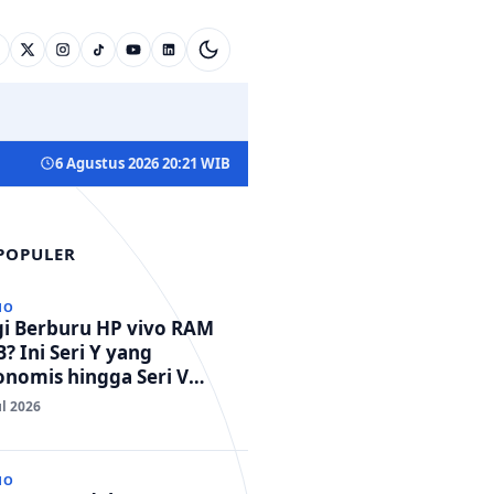
6 Agustus 2026 20:21 WIB
 POPULER
NO
gi Berburu HP vivo RAM
? Ini Seri Y yang
nomis hingga Seri V
standar Militer!
ul 2026
NO