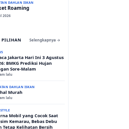
ATAN DAHLAN ISKAN
ket Roaming
ul 2026
 PILIHAN
Selengkapnya →
WS
ca Jakarta Hari Ini 3 Agustus
26: BMKG Prediksi Hujan
ngan Sore-Malam
jam lalu
ATAN DAHLAN ISKAN
hal Murah
jam lalu
ESTYLE
rna Mobil yang Cocok Saat
sim Kemarau, Bebas Debu
n Tetap Kelihatan Bersih