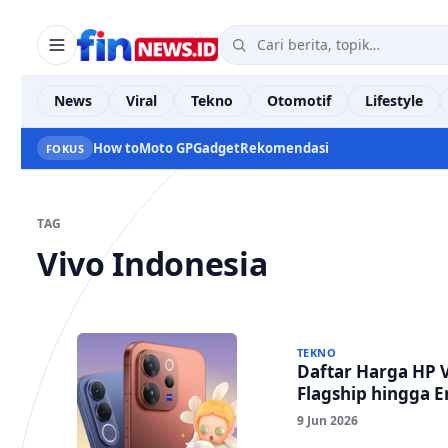
News
Viral
Tekno
Otomotif
Lifestyle
How to
Moto GP
Gadget
Rekomendasi
FOKUS
TAG
Vivo Indonesia
TEKNO
Daftar Harga HP V
Flagship hingga E
9 Jun 2026