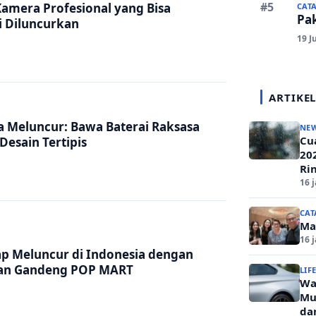
‘Kamera Profesional yang Bisa
CAT
Pa
 Diluncurkan
19 J
ARTIKEL
a Meluncur: Bawa Baterai Raksasa
NE
Cua
esain Tertipis
20
Ri
16 
CAT
Ma
16 
iap Meluncur di Indonesia dengan
an Gandeng POP MART
LIF
Wa
Mu
da