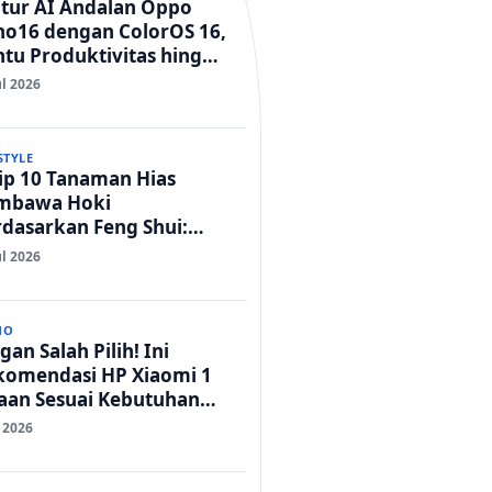
itur AI Andalan Oppo
no16 dengan ColorOS 16,
tu Produktivitas hingga
t Foto Lebih Praktis
ul 2026
STYLE
ip 10 Tanaman Hias
mbawa Hoki
dasarkan Feng Shui:
mah Adem dan Rezeki
ul 2026
car!
NO
gan Salah Pilih! Ini
komendasi HP Xiaomi 1
taan Sesuai Kebutuhan
da
l 2026