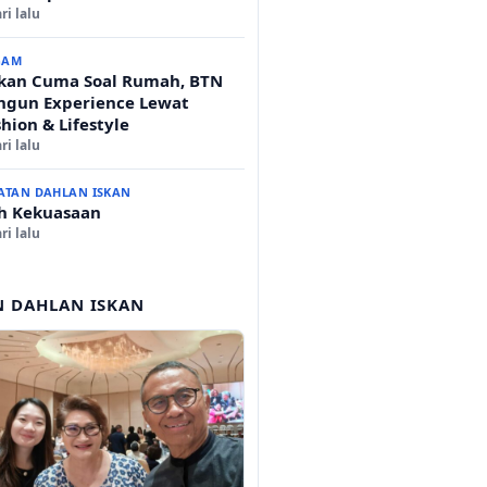
ri lalu
GAM
kan Cuma Soal Rumah, BTN
ngun Experience Lewat
hion & Lifestyle
ri lalu
ATAN DAHLAN ISKAN
ih Kekuasaan
ri lalu
N DAHLAN ISKAN