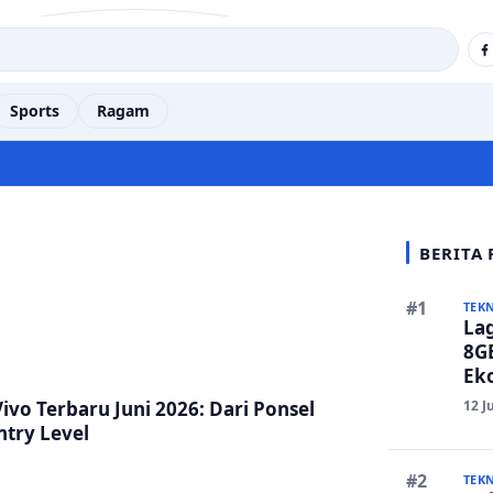
Sports
Ragam
BERITA
TEK
La
8GB
Eko
Ber
12 J
ivo Terbaru Juni 2026: Dari Ponsel
ntry Level
TEK