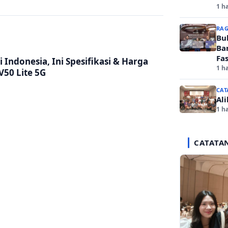
1 ha
RA
Bu
Ba
Fas
 Indonesia, Ini Spesifikasi & Harga
1 ha
V50 Lite 5G
CAT
Al
1 ha
CATATA