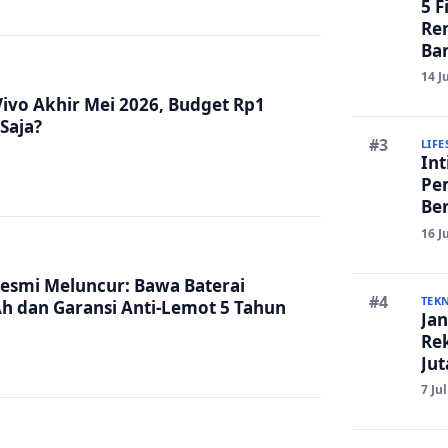
5 F
Re
Ban
Edi
14 J
ivo Akhir Mei 2026, Budget Rp1
Saja?
LIFE
Int
Pe
Ber
Ru
16 J
Lan
Resmi Meluncur: Bawa Baterai
TEK
h dan Garansi Anti-Lemot 5 Tahun
Jan
Re
Ju
An
7 Ju