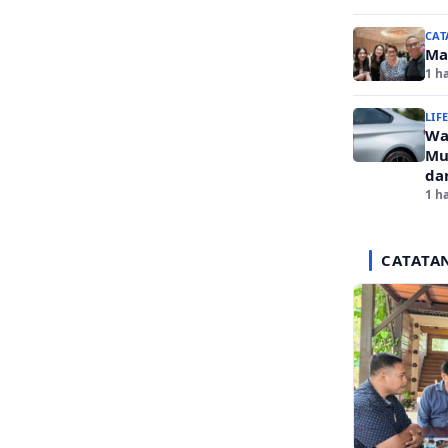
CAT
Ma
1 ha
LIF
Wa
Mu
da
1 ha
CATATA