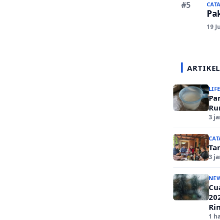
CAT
Pa
19 J
ARTIKEL
LIF
Pa
Ru
3 j
CAT
Ta
3 j
NE
Cua
20
Ri
1 ha