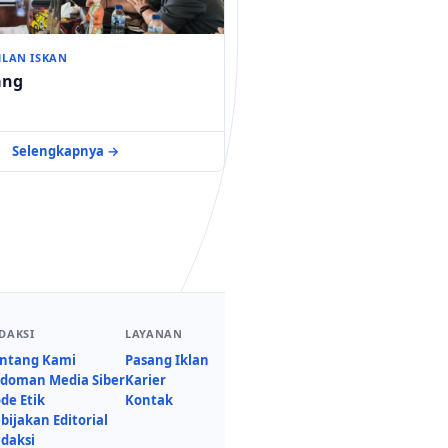
HLAN ISKAN
ang
Selengkapnya →
DAKSI
LAYANAN
ntang Kami
Pasang Iklan
doman Media Siber
Karier
de Etik
Kontak
bijakan Editorial
daksi