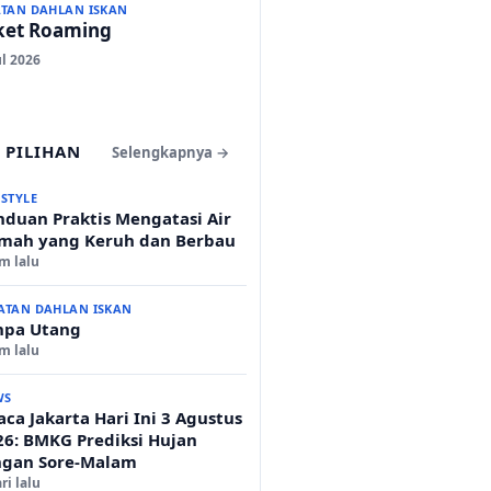
ATAN DAHLAN ISKAN
ket Roaming
ul 2026
 PILIHAN
Selengkapnya →
ESTYLE
nduan Praktis Mengatasi Air
mah yang Keruh dan Berbau
am lalu
ATAN DAHLAN ISKAN
npa Utang
am lalu
WS
ca Jakarta Hari Ini 3 Agustus
26: BMKG Prediksi Hujan
ngan Sore-Malam
ri lalu