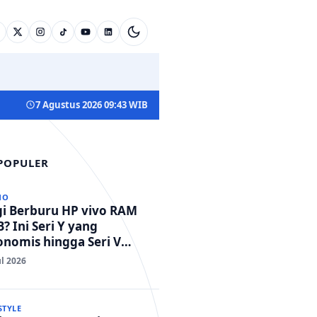
7 Agustus 2026 09:43 WIB
 POPULER
NO
gi Berburu HP vivo RAM
? Ini Seri Y yang
nomis hingga Seri V
standar Militer!
ul 2026
STYLE