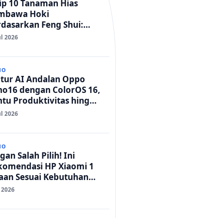
ip 10 Tanaman Hias
mbawa Hoki
dasarkan Feng Shui:
mah Adem dan Rezeki
ul 2026
car!
NO
itur AI Andalan Oppo
no16 dengan ColorOS 16,
tu Produktivitas hingga
t Foto Lebih Praktis
ul 2026
NO
gan Salah Pilih! Ini
komendasi HP Xiaomi 1
taan Sesuai Kebutuhan
da
l 2026