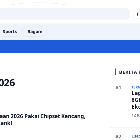
Sports
Ragam
BERITA
026
TEK
La
8GB
Eko
Ber
12 J
aan 2026 Pakai Chipset Kencang,
Rank!
LIFE