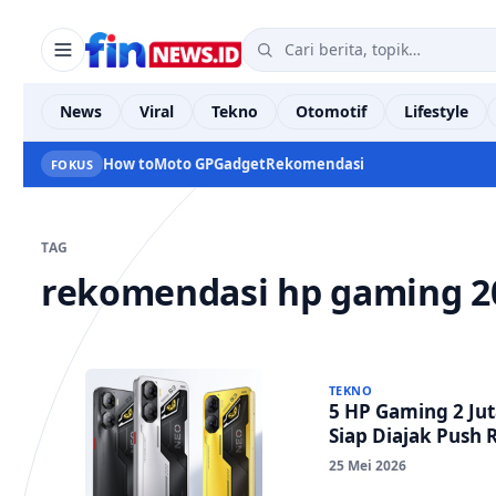
News
Viral
Tekno
Otomotif
Lifestyle
How to
Moto GP
Gadget
Rekomendasi
FOKUS
TAG
rekomendasi hp gaming 2
TEKNO
5 HP Gaming 2 Jut
Siap Diajak Push 
25 Mei 2026