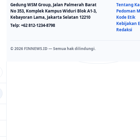
Gedung WSM Group, Jalan Palmerah Barat
Tentang K
No 353, Komplek Kampus Widuri Blok A1-3,
Pedoman Me
Kebayoran Lama, Jakarta Selatan 12210
Kode Etik
Kebijakan E
Telp:
+62 812-1234-8798
Redaksi
© 2026 FINNEWS.ID — Semua hak dilindungi.