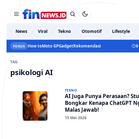
News
Viral
Tekno
Otomotif
Lifestyle
How to
Moto GP
Gadget
Rekomendasi
6
FOKUS
TAG
psikologi AI
TEKNO
AI Juga Punya Perasaan? St
Bongkar Kenapa ChatGPT 
Malas Jawab!
15 Mei 2026