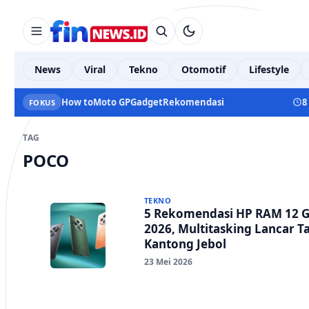
News
Viral
Tekno
Otomotif
Lifestyle
How to
Moto GP
Gadget
Rekomendasi
8
FOKUS
TAG
POCO
TEKNO
5 Rekomendasi HP RAM 12 G
2026, Multitasking Lancar T
Kantong Jebol
23 Mei 2026