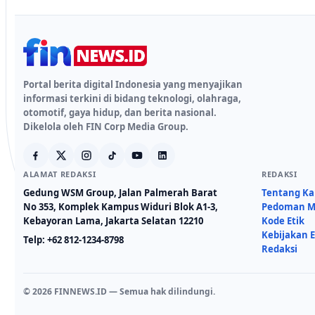
Portal berita digital Indonesia yang menyajikan
informasi terkini di bidang teknologi, olahraga,
otomotif, gaya hidup, dan berita nasional.
Dikelola oleh FIN Corp Media Group.
ALAMAT REDAKSI
REDAKSI
Gedung WSM Group, Jalan Palmerah Barat
Tentang K
No 353, Komplek Kampus Widuri Blok A1-3,
Pedoman Me
Kebayoran Lama, Jakarta Selatan 12210
Kode Etik
Kebijakan E
Telp:
+62 812-1234-8798
Redaksi
© 2026 FINNEWS.ID — Semua hak dilindungi.