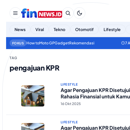
News
Viral
Tekno
Otomotif
Lifestyle
How to
Moto GP
Gadget
Rekomendasi
7 
FOKUS
TAG
pengajuan KPR
LIFESTYLE
Agar Pengajuan KPR Disetujui
Rahasia Finansial untuk Kamu 
16 Okt 2025
LIFESTYLE
Agar Pengajuan KPR Disetujui,