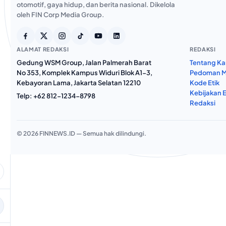
otomotif, gaya hidup, dan berita nasional. Dikelola
oleh FIN Corp Media Group.
ALAMAT REDAKSI
REDAKSI
Gedung WSM Group, Jalan Palmerah Barat
Tentang Ka
No 353, Komplek Kampus Widuri Blok A1-3,
Pedoman M
Kebayoran Lama, Jakarta Selatan 12210
Kode Etik
Kebijakan E
Telp:
+62 812-1234-8798
Redaksi
© 2026 FINNEWS.ID — Semua hak dilindungi.