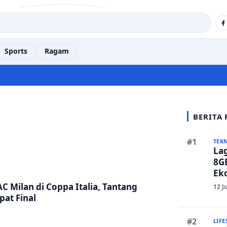
Sports
Ragam
BERITA
TEK
La
8GB
Eko
Ber
AC Milan di Coppa Italia, Tantang
12 J
at Final
LIFE