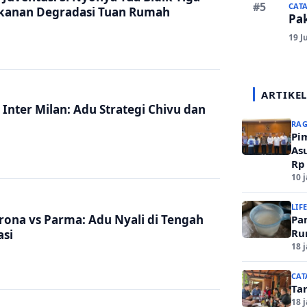
CAT
ekanan Degradasi Tuan Rumah
Pa
19 J
ARTIKEL
 Inter Milan: Adu Strategi Chivu dan
RA
Pi
As
Rp
Ke
10 
LIF
erona vs Parma: Adu Nyali di Tengah
Pa
Ru
si
18 
CAT
Ta
18 