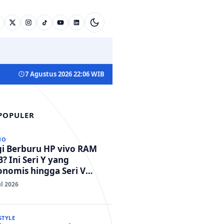
7 Agustus 2026 22:06 WIB
 POPULER
NO
gi Berburu HP vivo RAM
? Ini Seri Y yang
nomis hingga Seri V
standar Militer!
ul 2026
STYLE