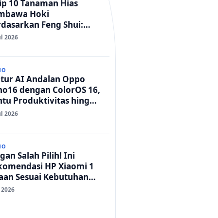
ip 10 Tanaman Hias
mbawa Hoki
dasarkan Feng Shui:
mah Adem dan Rezeki
ul 2026
car!
NO
itur AI Andalan Oppo
no16 dengan ColorOS 16,
tu Produktivitas hingga
t Foto Lebih Praktis
ul 2026
NO
gan Salah Pilih! Ini
komendasi HP Xiaomi 1
taan Sesuai Kebutuhan
da
l 2026