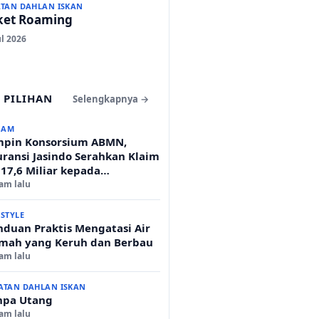
ATAN DAHLAN ISKAN
ket Roaming
ul 2026
 PILIHAN
Selengkapnya →
GAM
mpin Konsorsium ABMN,
uransi Jasindo Serahkan Klaim
 17,6 Miliar kepada
menterian Agama
jam lalu
ESTYLE
nduan Praktis Mengatasi Air
mah yang Keruh dan Berbau
jam lalu
ATAN DAHLAN ISKAN
npa Utang
jam lalu