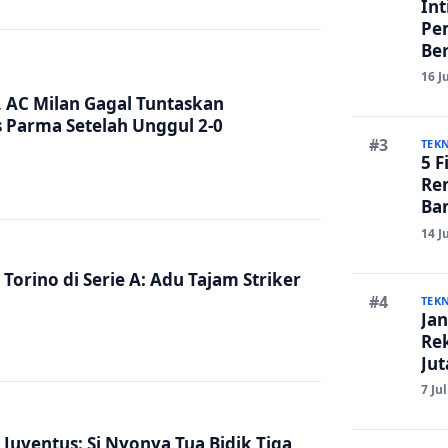
Int
Pe
Ber
Ru
16 J
Lan
, AC Milan Gagal Tuntaskan
Parma Setelah Unggul 2-0
TEK
5 F
Re
Ban
Edi
14 J
Torino di Serie A: Adu Tajam Striker
!
TEK
Jan
Re
Ju
An
7 Ju
 Juventus: Si Nyonya Tua Bidik Tiga