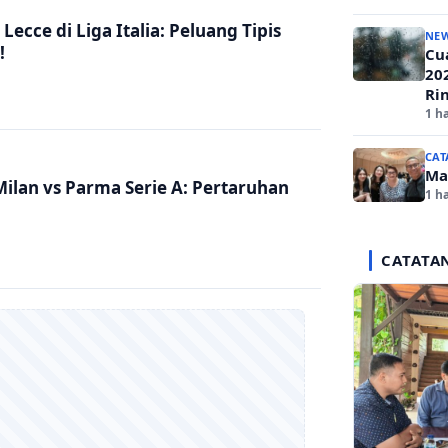
ecce di Liga Italia: Peluang Tipis
NE
!
Cua
20
Ri
1 ha
CAT
Ma
Milan vs Parma Serie A: Pertaruhan
1 ha
CATATA