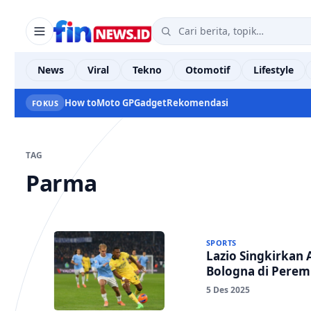
News
Viral
Tekno
Otomotif
Lifestyle
How to
Moto GP
Gadget
Rekomendasi
FOKUS
TAG
Parma
SPORTS
Lazio Singkirkan 
Bologna di Peremp
5 Des 2025