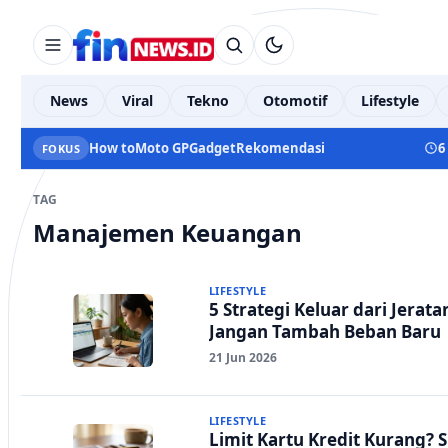
News
Viral
Tekno
Otomotif
Lifestyle
How to
Moto GP
Gadget
Rekomendasi
6
FOKUS
TAG
Manajemen Keuangan
LIFESTYLE
5 Strategi Keluar dari Jerata
Jangan Tambah Beban Baru
21 Jun 2026
LIFESTYLE
Limit Kartu Kredit Kurang?