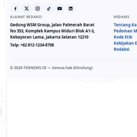
ALAMAT REDAKSI
REDAKSI
Gedung WSM Group, Jalan Palmerah Barat
Tentang K
No 353, Komplek Kampus Widuri Blok A1-3,
Pedoman Me
Kebayoran Lama, Jakarta Selatan 12210
Kode Etik
Kebijakan E
Telp:
+62 812-1234-8798
Redaksi
© 2026 FINNEWS.ID — Semua hak dilindungi.