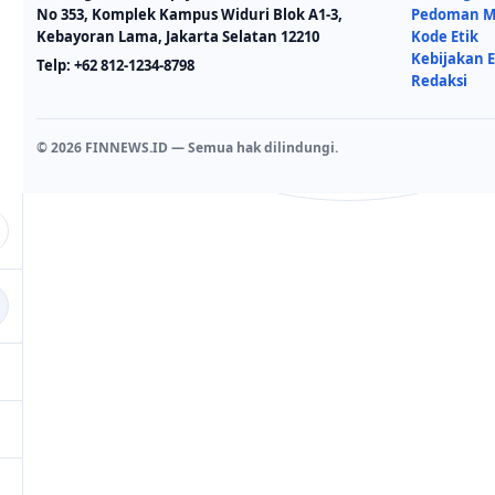
No 353, Komplek Kampus Widuri Blok A1-3,
Pedoman Me
Kebayoran Lama, Jakarta Selatan 12210
Kode Etik
Kebijakan E
Telp:
+62 812-1234-8798
Redaksi
© 2026 FINNEWS.ID — Semua hak dilindungi.