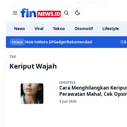
News
Viral
Tekno
Otomotif
Lifestyle
How to
Moto GP
Gadget
Rekomendasi
8
FOKUS
TAG
Keriput Wajah
LIFESTYLE
Cara Menghilangkan Keriput
Perawatan Mahal, Cek Opsi
3 Jun 2026