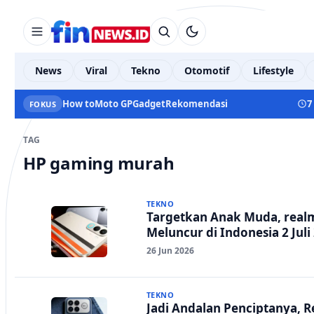
News
Viral
Tekno
Otomotif
Lifestyle
How to
Moto GP
Gadget
Rekomendasi
7
FOKUS
TAG
HP gaming murah
TEKNO
Targetkan Anak Muda, realm
Meluncur di Indonesia 2 Juli
26 Jun 2026
TEKNO
Jadi Andalan Penciptanya, R