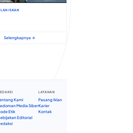
LAN ISKAN
Selengkapnya →
EDAKSI
LAYANAN
entang Kami
Pasang Iklan
edoman Media Siber
Karier
ode Etik
Kontak
ebijakan Editorial
edaksi