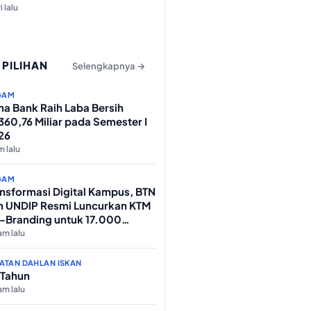
i lalu
 PILIHAN
Selengkapnya →
GAM
na Bank Raih Laba Bersih
60,76 Miliar pada Semester I
26
m lalu
GAM
ansformasi Digital Kampus, BTN
n UNDIP Resmi Luncurkan KTM
-Branding untuk 17.000
hasiswa Baru
am lalu
ATAN DAHLAN ISKAN
 Tahun
am lalu