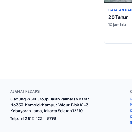
CATATAN DAH
20 Tahun
10 jam lalu
ALAMAT REDAKSI
R
Gedung WSM Group, Jalan Palmerah Barat
T
No 353, Komplek Kampus Widuri Blok A1-3,
P
Kebayoran Lama, Jakarta Selatan 12210
K
K
Telp:
+62 812-1234-8798
R