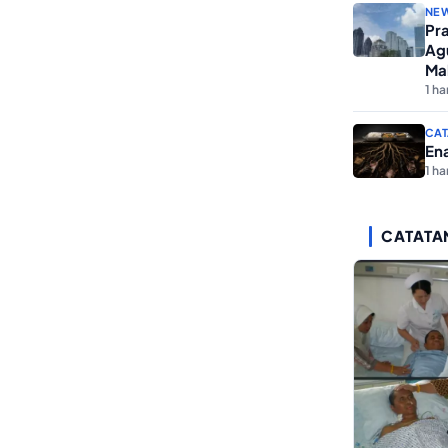
NE
Pra
Ag
Ma
1 har
CAT
En
1 har
CATATA