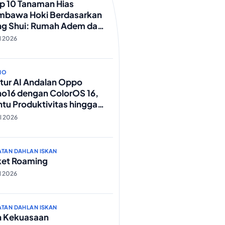
ip 10 Tanaman Hias
mbawa Hoki Berdasarkan
ng Shui: Rumah Adem dan
eki Lancar!
ul 2026
NO
itur AI Andalan Oppo
o16 dengan ColorOS 16,
tu Produktivitas hingga
t Foto Lebih Praktis
ul 2026
ATAN DAHLAN ISKAN
ket Roaming
ul 2026
ATAN DAHLAN ISKAN
h Kekuasaan