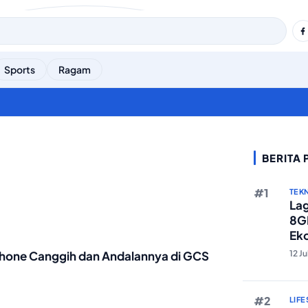
Sports
Ragam
BERITA
TEK
Lag
8GB
Eko
Ber
12 J
dphone Canggih dan Andalannya di GCS
LIFE