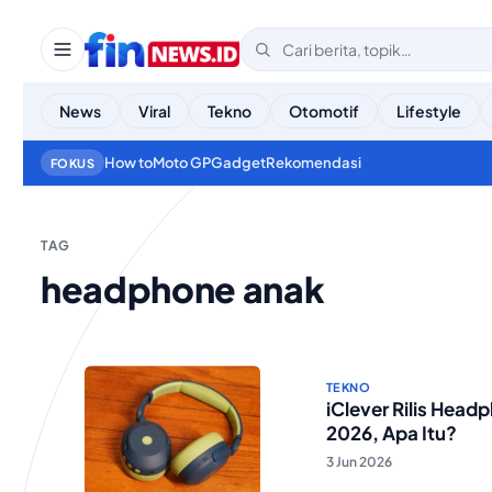
News
Viral
Tekno
Otomotif
Lifestyle
How to
Moto GP
Gadget
Rekomendasi
FOKUS
TAG
headphone anak
TEKNO
iClever Rilis Hea
2026, Apa Itu?
3 Jun 2026