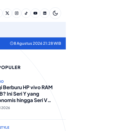
8 Agustus 2026 21:28 WIB
 POPULER
NO
i Berburu HP vivo RAM
? Ini Seri Y yang
nomis hingga Seri V
standar Militer!
ul 2026
STYLE