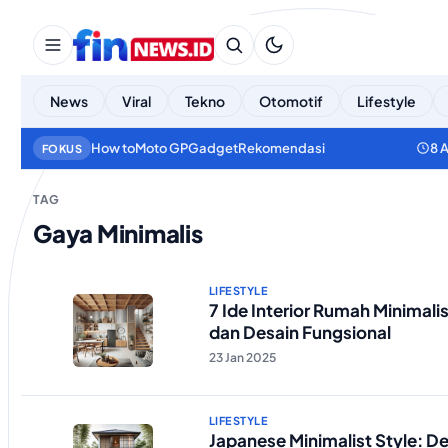
News
Viral
Tekno
Otomotif
Lifestyle
How to
Moto GP
Gadget
Rekomendasi
8 
FOKUS
TAG
Gaya Minimalis
LIFESTYLE
7 Ide Interior Rumah Minimalis:
dan Desain Fungsional
23 Jan 2025
LIFESTYLE
Japanese Minimalist Style: D