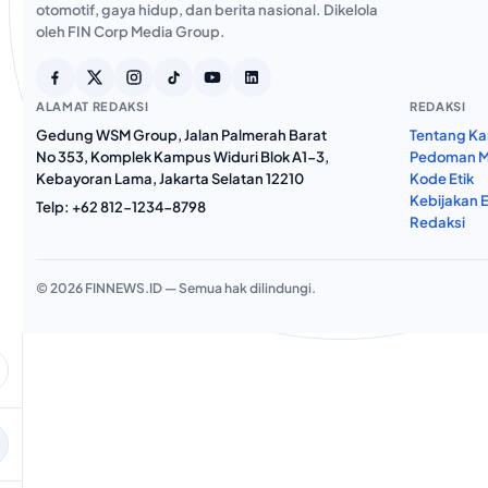
otomotif, gaya hidup, dan berita nasional. Dikelola
oleh FIN Corp Media Group.
ALAMAT REDAKSI
REDAKSI
Gedung WSM Group, Jalan Palmerah Barat
Tentang Ka
No 353, Komplek Kampus Widuri Blok A1-3,
Pedoman M
Kebayoran Lama, Jakarta Selatan 12210
Kode Etik
Kebijakan E
Telp:
+62 812-1234-8798
Redaksi
© 2026 FINNEWS.ID — Semua hak dilindungi.