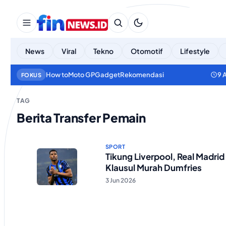
News
Viral
Tekno
Otomotif
Lifestyle
How to
Moto GP
Gadget
Rekomendasi
9 
FOKUS
TAG
Berita Transfer Pemain
SPORT
Tikung Liverpool, Real Madrid
Klausul Murah Dumfries
3 Jun 2026