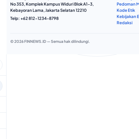
No 353, Komplek Kampus Widuri Blok A1-3,
Pedoman M
Kebayoran Lama, Jakarta Selatan 12210
Kode Etik
Kebijakan E
Telp:
+62 812-1234-8798
Redaksi
© 2026 FINNEWS.ID — Semua hak dilindungi.