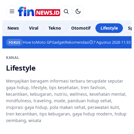
News
Viral
Tekno
Otomotif
Lifestyle
Sp
How to
Moto GP
Gadget
Rekomendasi
7 Agustus 2026 11:33 
FOKUS
KANAL
Lifestyle
Menyajikan beragam informasi terbaru terupdate seputar
gaya hidup, lifestyle, tips kesehatan, tren fashion,
kecantikan, kebugaran, nutrisi, wellness, kesehatan mental,
mindfulness, traveling, mode, panduan hidup sehat,
inspirasi gaya hidup, pola makan sehat, perawatan kulit,
tren kecantikan, tips kebugaran, gaya hidup modern, hidup
seimbang, wisata