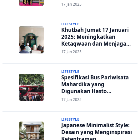
17 Jan 2025
LIFESTYLE
Khutbah Jumat 17 Januari
2025: Meningkatkan
Ketaqwaan dan Menjaga
Persatuan
17 Jan 2025
LIFESTYLE
Spesifikasi Bus Pariwisata
Mahardika yang
Digunakan Hasto
Kristiyanto ke Gedung KPK
17 Jan 2025
LIFESTYLE
Japanese Minimalist Style:
Desain yang Menginspirasi
Ketentraman