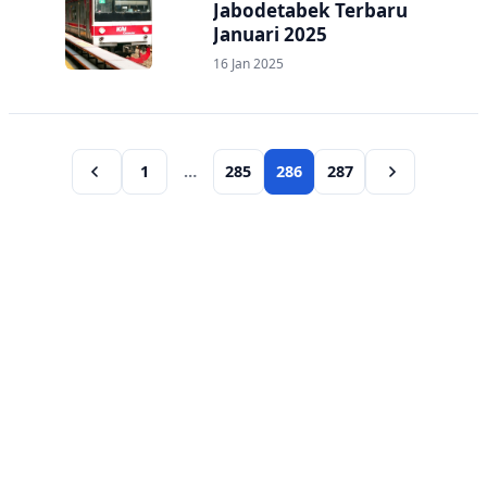
Jabodetabek Terbaru
Januari 2025
16 Jan 2025
1
…
285
286
287