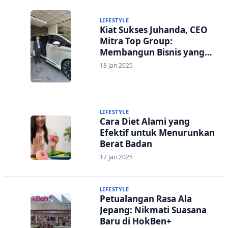
LIFESTYLE
Kiat Sukses Juhanda, CEO
Mitra Top Group:
Membangun Bisnis yang
Tumbuh Pesat dengan
18 Jan 2025
Fokus pada Pelayanan dan
Inovasi
LIFESTYLE
Cara Diet Alami yang
Efektif untuk Menurunkan
Berat Badan
17 Jan 2025
LIFESTYLE
Petualangan Rasa Ala
Jepang: Nikmati Suasana
Baru di HokBen+